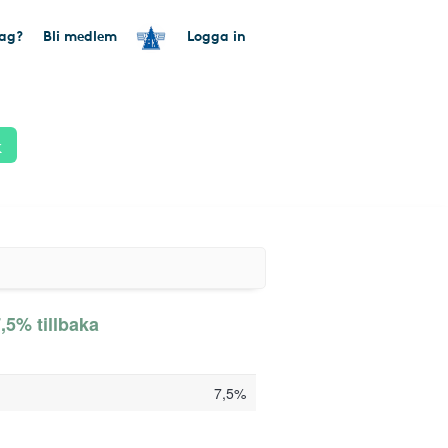
tag?
Bli medlem
Logga in
k
,5% tillbaka
7,5%