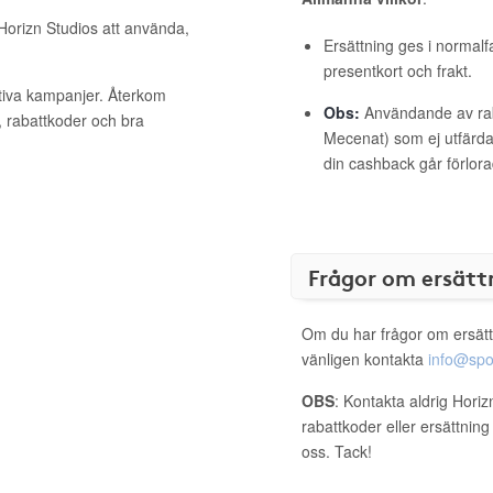
 Horizn Studios att använda,
Ersättning ges i normalf
presentkort och frakt.
ktiva kampanjer. Återkom
Obs:
Användande av raba
, rabattkoder och bra
Mecenat) som ej utfärdat
din cashback går förlora
Frågor om ersätt
Om du har frågor om ersätt
vänligen kontakta
info@spo
OBS
: Kontakta aldrig Hori
rabattkoder eller ersättnin
oss. Tack!