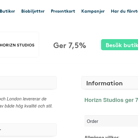
Butiker
Biobiljetter
Presentkort
Kampanjer
Har du före
Ger 7,5%
Besök buti
Information
 och London levererar de
Horizn Studios ger 7
 både hög kvalité och stil.
Order
r
Allmänna villkor
: