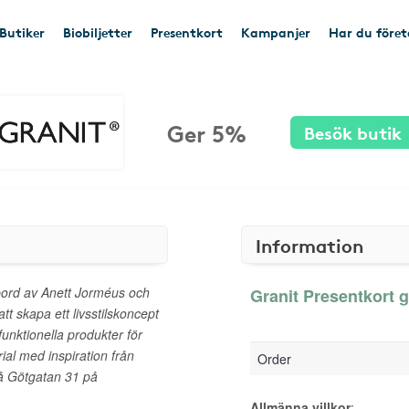
Butiker
Biobiljetter
Presentkort
Kampanjer
Har du före
Ger 5%
Besök butik
Information
ord av Anett Jorméus och
Granit Presentkort g
tt skapa ett livsstilskoncept
unktionella produkter för
ial med inspiration från
Order
å Götgatan 31 på
Allmänna villkor
: