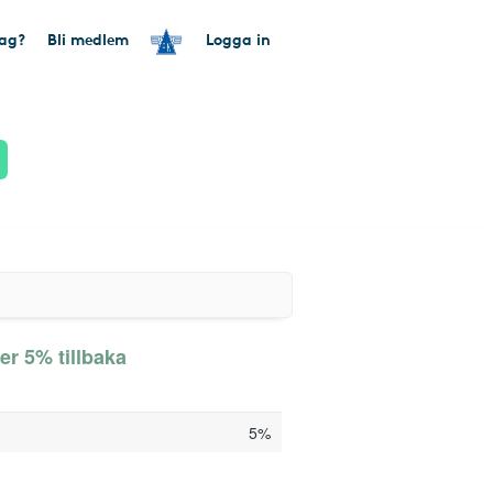
tag?
Bli medlem
Logga in
er 5% tillbaka
5%