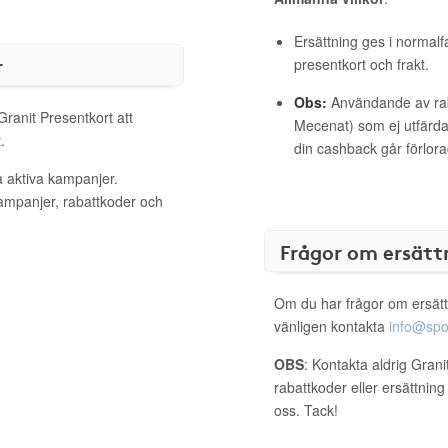
Ersättning ges i normalf
r
presentkort och frakt.
Obs:
Användande av raba
Granit Presentkort att
Mecenat) som ej utfärdat
.
din cashback går förlora
a aktiva kampanjer.
kampanjer, rabattkoder och
Frågor om ersätt
Om du har frågor om ersätt
vänligen kontakta
info@spo
OBS
: Kontakta aldrig Grani
rabattkoder eller ersättnin
oss. Tack!