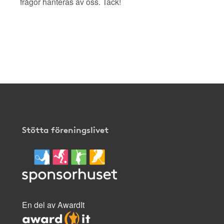
frågor hanteras av oss. Tack!
Stötta föreningslivet
En del av AwardIt