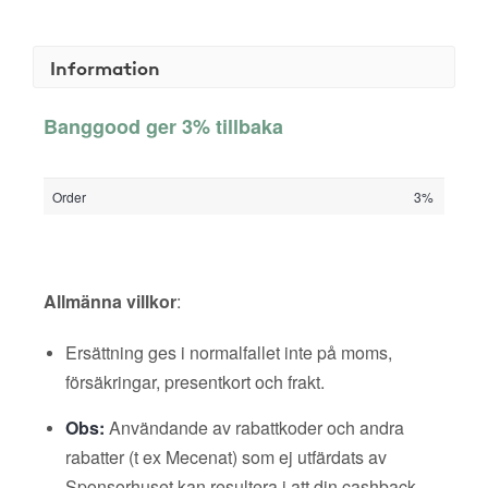
Information
Banggood ger 3% tillbaka
Order
3%
Allmänna villkor
:
Ersättning ges i normalfallet inte på moms,
försäkringar, presentkort och frakt.
Obs:
Användande av rabattkoder och andra
rabatter (t ex Mecenat) som ej utfärdats av
Sponsorhuset kan resultera i att din cashback