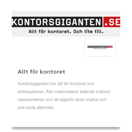
Allt för kontoret
Kontorsgiganten har allt för kontoret och
arbetsplatsen. Alla marknadens ledande märken
representeras och de lagerför även starka och
prisvärda alternativ.