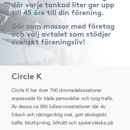
där varje tankad liter ger upp
till 45 öre till din förening.
Gör som massor med företag
och välj avtalet som stödjer
svenskt föreningsliv!
Circle K
Circle K har över 700 drivmedelsstationer
anpassade för både personbilar och tung trafik.
Av dessa ca 300 fullservicestationer där du
fräsch och näringsriktig mat, gott ekologiskt
kaffe, biluthyrning, biltvätt och spolarvätska på