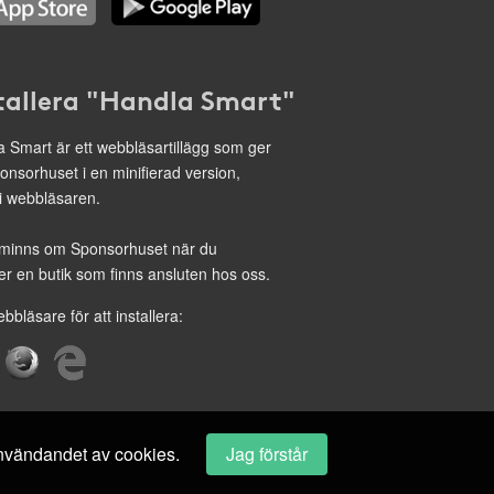
tallera "Handla Smart"
 Smart är ett webbläsartillägg som ger
onsorhuset i en minifierad version,
 i webbläsaren.
minns om Sponsorhuset när du
r en butik som finns ansluten hos oss.
ebbläsare för att installera:
 användandet av cookies.
Jag förstår