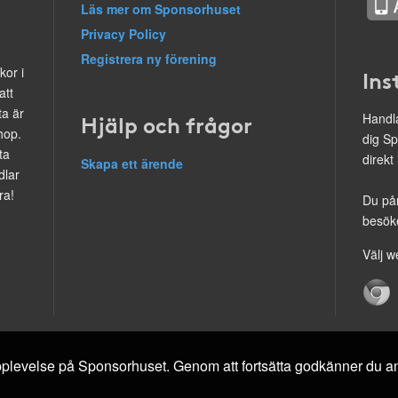
Läs mer om Sponsorhuset
Privacy Policy
Registrera ny förening
kor i
Ins
att
ta är
Hjälp och frågor
Handla
hop.
dig Sp
ta
direkt
Skapa ett ärende
dlar
ra!
Du på
besöke
Välj w
 upplevelse på Sponsorhuset. Genom att fortsätta godkänner du