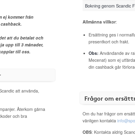
Bokning genom Scandic F
 ej kommer från
Allmänna villkor
:
n cashback.
Ersättning ges i normalf
et att du betalat och
presentkort och frakt.
ja upp till 3 månader,
pplar till oss.
Obs:
Användande av raba
Mecenat) som ej utfärdat
din cashback går förlora
r
 Scandic att använda,
Frågor om ersätt
ampanjer. Återkom gärna
Om du har frågor om ersätt
ttkoder och bra
vänligen kontakta
info@spo
OBS
: Kontakta aldrig Scan