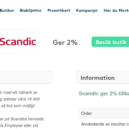
Butiker
Biobiljetter
Presentkort
Kampanjer
Har du före
Ger 2%
Besök butik
Information
ör med ett nätverk av
Scandic ger 2% tillb
ag arbetar våra 18 000
 så bra som möjligt.
Order
ngar på Scandics hemsida,
Användande av voucher 
ls Employee eller vid