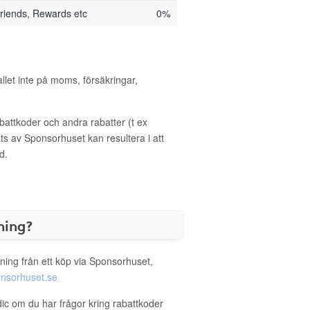
riends, Rewards etc
0%
allet inte på moms, försäkringar,
ttkoder och andra rabatter (t ex
s av Sponsorhuset kan resultera i att
d.
ning?
ning från ett köp via Sponsorhuset,
nsorhuset.se
dic om du har frågor kring rabattkoder