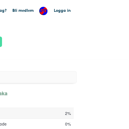
tag?
Bli medlem
Logga in
aka
2%
code
0%