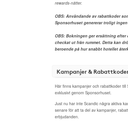
rewards-nätter.
OBS: Användande av rabattkoder som
Sponsorhuset genererar troligt inge
OBS: Bokningen ger ersättning efter d
checkat ut från rummet. Detta kan drö
beroende på hur snabbt hotellet återko
Kampanjer & Rabattkode
Här finns kampanjer och rabattkoder till
exklusivt genom Sponsorhuset.
Just nu har inte Scandic några aktiva k
senare för att ta del av kampanjer, raba
erbjudanden.