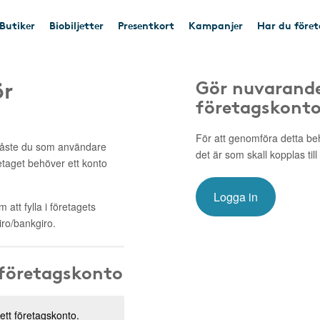
Butiker
Biobiljetter
Presentkort
Kampanjer
Har du före
ör
Gör nuvarande
företagskont
För att genomföra detta be
 måste du som användare
det är som skall kopplas till
retaget behöver ett konto
Logga in
att fylla i företagets
ro/bankgiro.
 företagskonto
 ett företagskonto.