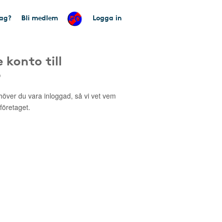
tag?
Bli medlem
Logga in
 konto till
o
höver du vara inloggad, så vi vet vem
 företaget.