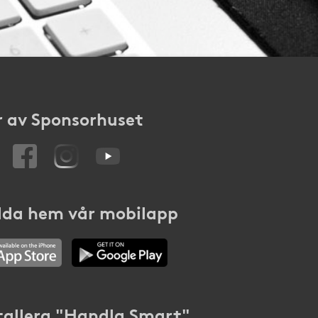
 av Sponsorhuset
da hem vår mobilapp
tallera "Handla Smart"