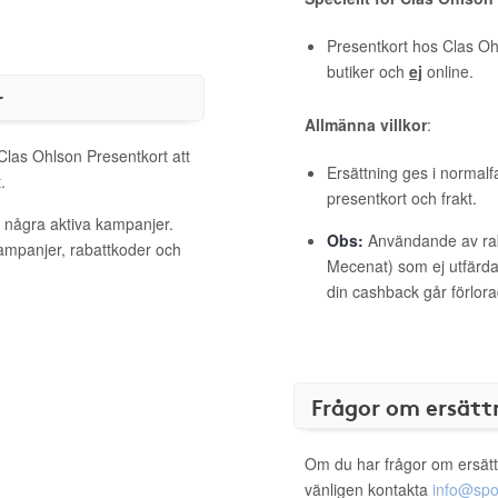
Presentkort hos Clas Oh
butiker och
ej
online.
r
Allmänna villkor
:
 Clas Ohlson Presentkort att
Ersättning ges i normalf
.
presentkort och frakt.
t några aktiva kampanjer.
Obs:
Användande av raba
kampanjer, rabattkoder och
Mecenat) som ej utfärdat
din cashback går förlora
Frågor om ersätt
Om du har frågor om ersätt
vänligen kontakta
info@spo