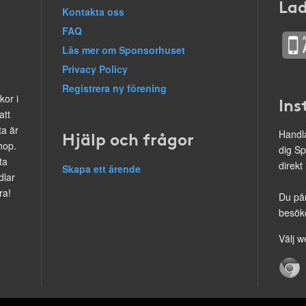
Lad
Kontakta oss
FAQ
Läs mer om Sponsorhuset
Privacy Policy
Registrera ny förening
kor i
Ins
att
ta är
Hjälp och frågor
Handla
hop.
dig Sp
ta
direkt
Skapa ett ärende
dlar
ra!
Du på
besöke
Välj w