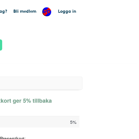
tag?
Bli medlem
Logga in
kort ger 5% tillbaka
5%
 Presentkort
: