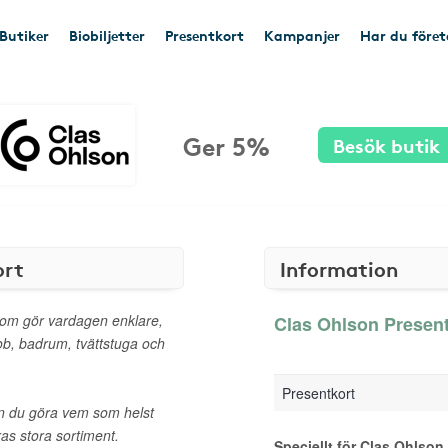
Butiker
Biobiljetter
Presentkort
Kampanjer
Har du före
Ger 5%
Besök butik
ort
Information
som gör vardagen enklare,
Clas Ohlson Present
ob, badrum, tvättstuga och
Presentkort
an du göra vem som helst
ras stora sortiment.
Speciellt för Clas Ohlson