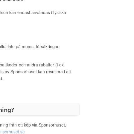
lson kan endast användas i fysiska
allet inte på moms, försäkringar,
ttkoder och andra rabatter (t ex
s av Sponsorhuset kan resultera i att
d.
ning?
ning från ett köp via Sponsorhuset,
nsorhuset.se