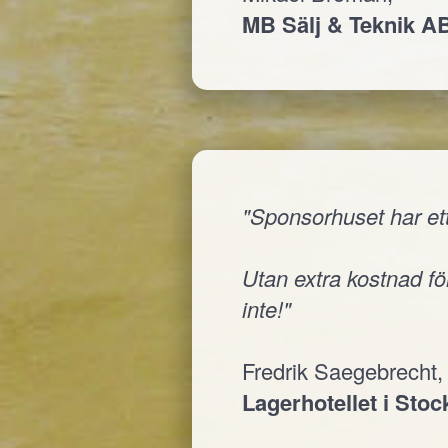
MB Sälj & Teknik A
"Sponsorhuset har ett
Utan extra kostnad för
inte!"
Fredrik Saegebrecht,
Lagerhotellet i Sto