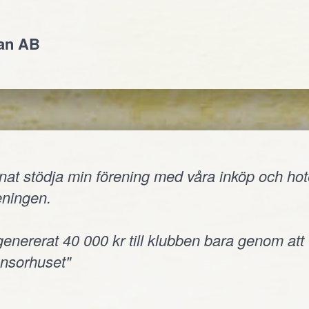
jan AB
nnat stödja min förening med våra inköp och hote
reningen.
 genererat 40 000 kr till klubben bara genom att
onsorhuset"