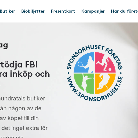
Butiker
Biobiljetter
Presentkort
Kampanjer
Har du före
ag
tödja FBI
era inköp och
.
undratals butiker
från någon av de
v köpet till din
 det inget extra för
ikerna via