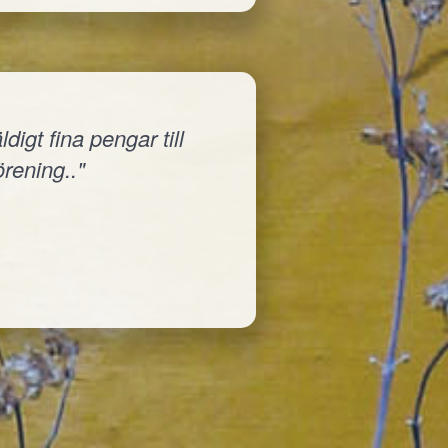
igt fina pengar till
örening.."