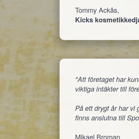
Tommy Ackås,
Kicks kosmetikked
"Att företaget har ku
viktiga intäkter till fö
På ett drygt år har vi
finns anslutna till Sp
Mikael Broman,