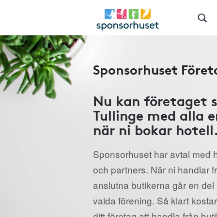
Sponsorhuset Föret
Nu kan företaget s
Tullinge med alla 
när ni bokar hotell
Sponsorhuset har avtal med h
och partners. När ni handlar 
anslutna butikerna går en del a
valda förening. Så klart kostar
ditt företag att handla från but