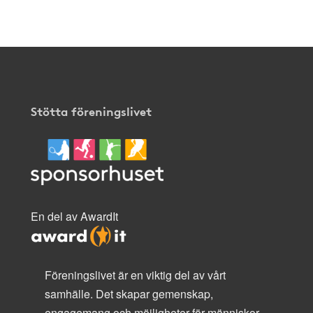
här
.
Stötta föreningslivet
En del av AwardIt
Föreningslivet är en viktig del av vårt
samhälle. Det skapar gemenskap,
engagemang och möjligheter för människor