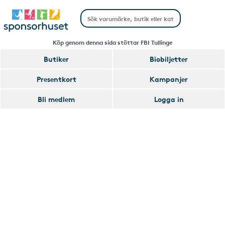
Köp genom denna sida stöttar FBI Tullinge
Butiker
Biobiljetter
Handla
Presentkort
Kampanjer
Smart
Bli medlem
Logga in
Glömmer
Lägg
du
till
av
Handla
att
Smart