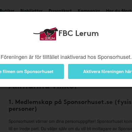
Butiker
Biobiljetter
Presentkort
Kampanjer
Har du före
FBC Lerum
Om Sponsorhuset
Föreningen är för tillfället inaktiverad hos Sponsorhuset.
e filmen om Sponsorhuset
Aktivera föreningen här
Allmänna villkor
1. Medlemskap på Sponsorhuset.se (fysis
personer)
Sponsorhuset värnar om dina personuppgifter! Sponsorhuset komme
till en tredje part. Du väljer själv om du vill bli mottagare av Spon