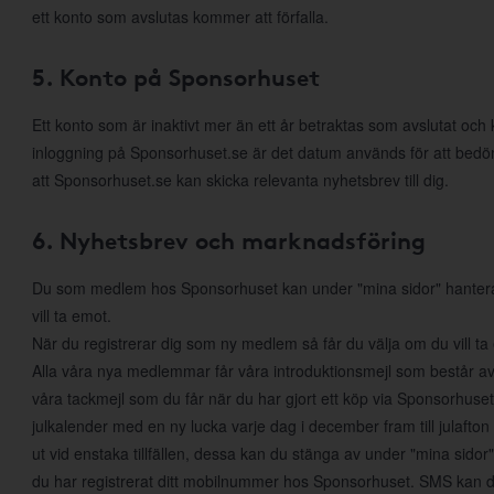
ett konto som avslutas kommer att förfalla.
5. Konto på Sponsorhuset
Ett konto som är inaktivt mer än ett år betraktas som avslutat och
inloggning på Sponsorhuset.se är det datum används för att bed
att Sponsorhuset.se kan skicka relevanta nyhetsbrev till dig.
6. Nyhetsbrev och marknadsföring
Du som medlem hos Sponsorhuset kan under "mina sidor" hantera di
vill ta emot.
När du registrerar dig som ny medlem så får du välja om du vill t
Alla våra nya medlemmar får våra introduktionsmejl som består a
våra tackmejl som du får när du har gjort ett köp via Sponsorhuset. 
julkalender med en ny lucka varje dag i december fram till julafton
ut vid enstaka tillfällen, dessa kan du stänga av under "mina sido
du har registrerat ditt mobilnummer hos Sponsorhuset. SMS kan du