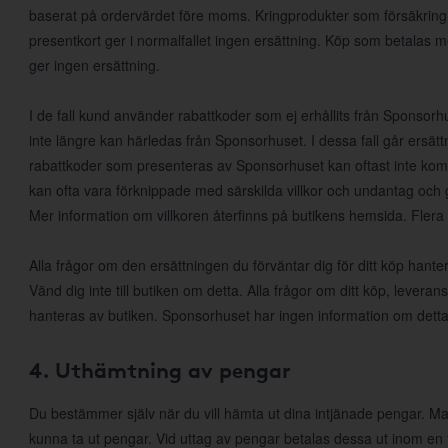
baserat på ordervärdet före moms. Kringprodukter som försäkring, f
presentkort ger i normalfallet ingen ersättning. Köp som betalas 
ger ingen ersättning.
I de fall kund använder rabattkoder som ej erhållits från Sponsorhus
inte längre kan härledas från Sponsorhuset. I dessa fall går ersätt
rabattkoder som presenteras av Sponsorhuset kan oftast inte k
kan ofta vara förknippade med särskilda villkor och undantag och 
Mer information om villkoren återfinns på butikens hemsida. Flera
Alla frågor om den ersättningen du förväntar dig för ditt köp han
Vänd dig inte till butiken om detta. Alla frågor om ditt köp, leveran
hanteras av butiken. Sponsorhuset har ingen information om detta
4. Uthämtning av pengar
Du bestämmer själv när du vill hämta ut dina intjänade pengar. Man
kunna ta ut pengar. Vid uttag av pengar betalas dessa ut inom en