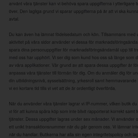
använt våra tjänster kan vi behöva spara uppgifterna i ytterligare tr
över. Den lagliga grund vi sparar uppgifterna på är att vi ska kunn
avtal.
Du kan även ha lämnat födelsedatum och kön. Tillsammans med upp
aktivitet på våra sidor använder vi dessa för marknadsföringsända
spara dina personuppgifter för marknadsföringsändamål upp till tre 
med oss har upphört. Vi ser dig som kund hos oss så länge som d
av våra applikationer. Vår grund av att spara dessa uppgifter är för
anpassa våra tjänster till förmån för dig. Om du anmäler dig för un
din utbildningsnivå, sysselsättning, yrkesroll samt hemmavarande 
vi en kortare tid tills vi vet att de är ordentligt överförda.
När du använder våra tjänster lagrar vi IP-nummer, vilken butik du
vi för att kunna spåra köp som inte blivit rapporterat korrekt samt 
tjänster. Dessa uppgifter lagras under sex månader. Vi använder
ett unikt transaktionsnummer när du går genom oss. Vi lämnar inte 
när du handlar. Butikerna har alla sin egen integritetspolicy och lagr