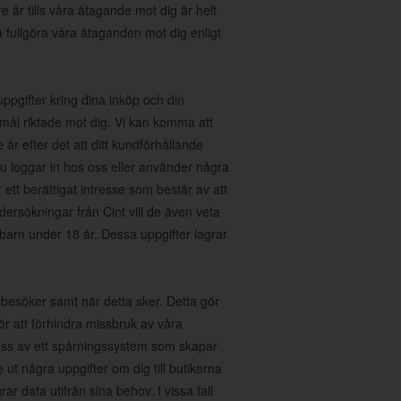
e år tills våra åtagande mot dig är helt
a fullgöra våra åtaganden mot dig enligt
gifter kring dina inköp och din
mål riktade mot dig. Vi kan komma att
år efter det att ditt kundförhållande
u loggar in hos oss eller använder några
 ett berättigat intresse som består av att
dersökningar från Cint vill de även veta
barn under 18 år. Dessa uppgifter lagrar
 besöker samt när detta sker. Detta gör
för att förhindra missbruk av våra
 oss av ett spårningssystem som skapar
ut några uppgifter om dig till butikerna
ar data utifrån sina behov. I vissa fall