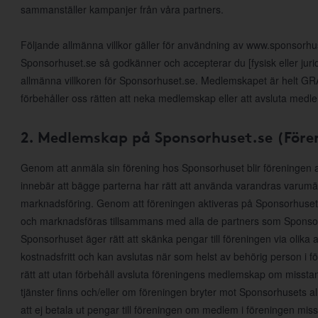
sammanställer kampanjer från våra partners.
Följande allmänna villkor gäller för användning av www.sponsorh
Sponsorhuset.se så godkänner och accepterar du [fysisk eller jur
allmänna villkoren för Sponsorhuset.se. Medlemskapet är helt GRAT
förbehåller oss rätten att neka medlemskap eller att avsluta medl
2. Medlemskap på Sponsorhuset.se (Före
Genom att anmäla sin förening hos Sponsorhuset blir föreningen
innebär att bägge parterna har rätt att använda varandras varumärke
marknadsföring. Genom att föreningen aktiveras på Sponsorhuset
och marknadsföras tillsammans med alla de partners som Sponsor
Sponsorhuset äger rätt att skänka pengar till föreningen via olika 
kostnadsfritt och kan avslutas när som helst av behörig person i 
rätt att utan förbehåll avsluta föreningens medlemskap om misst
tjänster finns och/eller om föreningen bryter mot Sponsorhusets al
att ej betala ut pengar till föreningen om medlem i föreningen mis