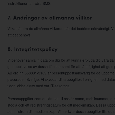
instruktionerna i våra SMS.
7. Ändringar av allmänna villkor
Vi kan ändra de allmänna villkoren när det bedöms nödvändigt. V
att det behövs.
8. Integritetspolicy
Vi behöver samla in data om dig för att kunna erbjuda dig våra tjä
god upplevelse av dessa tjänster samt för att få möjlighet att ge
AB org.nr. 556831-3109 är personuppgiftsansvarig för de uppgifte
placerade i Sverige. Vi skyddar dina uppgifter, i enlighet med da
tiden jobba aktivt med vår IT-säkerhet.
Personuppgifter som du lämnat till oss är namn, mobilnummer, e-po
stödja och ett registreringsdatum för ditt medlemskap. Dessa uppgi
administrera ditt medlemskap. Vi har kvar dessa uppgifter tills d