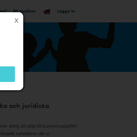
tag?
Bli medlem
Logga in
ka och juridiska
r aldrig att sälja dina personuppgifter
sorhusets nyhetsbrev där vi