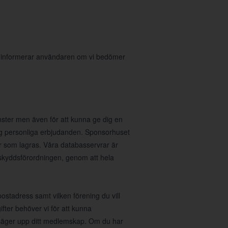
i informerar användaren om vi bedömer
nster men även för att kunna ge dig en
 dig personliga erbjudanden. Sponsorhuset
r som lagras. Våra databasservrar är
taskyddsförordningen, genom att hela
stadress samt vilken förening du vill
fter behöver vi för att kunna
u säger upp ditt medlemskap. Om du har