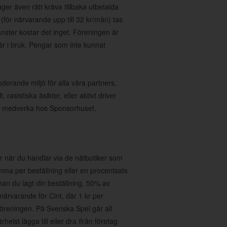
ger även rätt kräva tillbaka utbetalda
(för närvarande upp till 32 kr/mån) tas
nster kostar det inget. Föreningen är
 är i bruk. Pengar som inte kunnat
uderande miljö för alla våra partners,
asistiska åsikter, eller aktivt driver
 att medverka hos Sponsorhuset.
 när du handlar via de nätbutiker som
umma per beställning eller en procentsats
nan du lagt din beställning. 50% av
r närvarande för Cint, där 1 kr per
föreningen. På Svenska Spel går all
helst lägga till eller dra ifrån företag