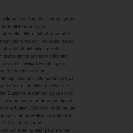
ella butiken. Från tid till annan kan de
för att all information på
 information. När ett köp är genomfört
 kan ibland ta upp till en vecka. Köpet
 efter det att utcheckning skett.
 Om transaktionen av någon anledning
den att bli avvisad. Ersättning kan
m medlem och klickar på
tt köp i vald butik. Du måste klicka på
 ersättning. I de fall som butiker inte
ra det. Butikerna bestämmer själva om de
enligt intentionen med den ersättning de
erhand av butiken. Vid fel och problem kan
n aktivitet när vi vill och beslutet från
p till 2 år från och med
kund och förening delar på är normalt