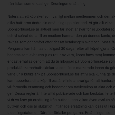
från listan som endast ger föreningen ersättning.
Notera att ett köp sker som vanligt mellan medlemmen och den aktu
olika butikerna ändra sin ersättning upp eller ned. Vi gör allt vi kan 
Sponsorhuset.se är aktuell men tar inget ansvar för ej uppdaterad
och vi spårat detta till en medlem hamnar den på dennes konto, det
räknas som genomfört efter det att betalningen skett och i vissa fall
Pengarna kan hämtas ut tidigast 30 dagar efter att köpet gjorts.
bedöms som avbruten (t ex retur av vara, köpet hävs mm) kommer 
endast erhållas genom att du är inloggad på Sponsorhuset.se so
produktlänkarna/butikslänkarna som finns markerade innan du gör e
varje unik butikslänk på Sponsorhuset.se för att vi ska kunna ge dig
kan rapportera dina köp till oss är vi inte ansvariga för att hante
vill förmedla ersättning och bedömer om trafiken/köp är äkta och 
ger. Dessa regler är inte alltid publicerade och kan beslutas i eft
vi driva krav på ersättning från butiken men vi kan även avsluta såda
butiken och oss är slutgiltigt. Intjänade ersättning kan lösas ut i up
utdelningsdatumet. Därefter förfaller pengarna. Ersättningen som 