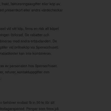
rakt, faktureringsavgifter eller köp av
med presentkort eller andra värdecheckar
et vid sitt köp, finns en risk att köpet
ningen förlorad. De rabatter och
ombineras med andra erbjudanden. De
gäller vid onlineköp via Sponsorhuset.
 rabattkoder kan inte kombineras.
teras av personalen hos Sponsorhuset.
ser, returer, kontaktuppgifter mm
.
 behöver endast få in 50 kr för att
 tiodagarsperiod. Pengar som finns på