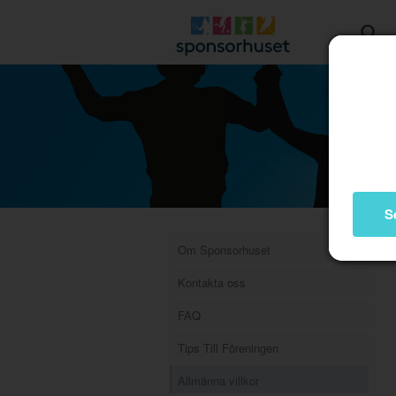
S
Om Sponsorhuset
Kontakta oss
FAQ
Tips Till Föreningen
Allmänna villkor