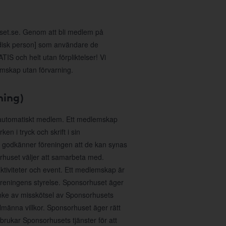
uset.se. Genom att bli medlem på
idisk person] som användare de
IS och helt utan förpliktelser! Vi
emskap utan förvarning.
ning)
 automatiskt medlem. Ett medlemskap
n i tryck och skrift i sin
 godkänner föreningen att de kan synas
huset väljer att samarbeta med.
aktiviteter och event. Ett medlemskap är
föreningens styrelse. Sponsorhuset äger
anke av misskötsel av Sponsorhusets
lmänna villkor. Sponsorhuset äger rätt
sbrukar Sponsorhusets tjänster för att