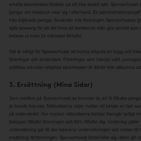
erhålla ekonomiska fördelar på ett icke avsett sätt. Sponsorhuset ä
pengar om missbruk visar sig i efterhand. En administrationsavgift 
från intjänade pengar. Använder inte föreningen Sponsorhusets tjä
själv ansvarig för att det finns ett bankkonto eller giro anmält som
betalas ut inom 24 månader förfaller.
Det är viktigt för Sponsorhuset att kunna erbjuda en trygg och inkl
föreningar och användare. Föreningar som främjar våld, pornografi, r
politiska och/eller religiösa särintressen är därför inte välkomna
3. Ersättning (Mina Sidor)
Som medlem på Sponsorhuset.se kommer du att få tillbaka pengar
är listade hos oss. Nätbutikerna väljer mellan att betala en fast s
på ordervärdet. Hur mycket nätbutikerna betalar framgår tydligt in
beloppet tillfaller föreningen och 50% tillfaller dig. Undantag gälle
undersökning går till den besvarar undersökningen och resten till 
ersättning till föreningen. Sponsorhuset förbehåller sig rätten att när