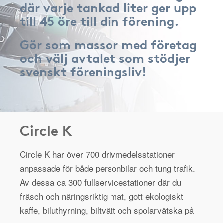
där varje tankad liter ger upp
till 45 öre till din förening.
Gör som massor med företag
och välj avtalet som stödjer
svenskt föreningsliv!
Circle K
Circle K har över 700 drivmedelsstationer
anpassade för både personbilar och tung trafik.
Av dessa ca 300 fullservicestationer där du
fräsch och näringsriktig mat, gott ekologiskt
kaffe, biluthyrning, biltvätt och spolarvätska på