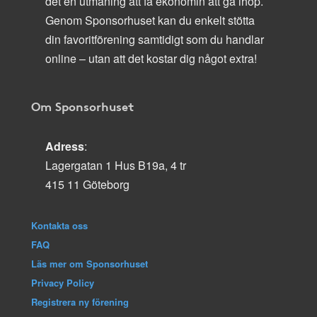
det en utmaning att få ekonomin att gå ihop.
Genom Sponsorhuset kan du enkelt stötta
din favoritförening samtidigt som du handlar
online – utan att det kostar dig något extra!
Om Sponsorhuset
Adress
:
Lagergatan 1 Hus B19a, 4 tr
415 11 Göteborg
Kontakta oss
FAQ
Läs mer om Sponsorhuset
Privacy Policy
Registrera ny förening