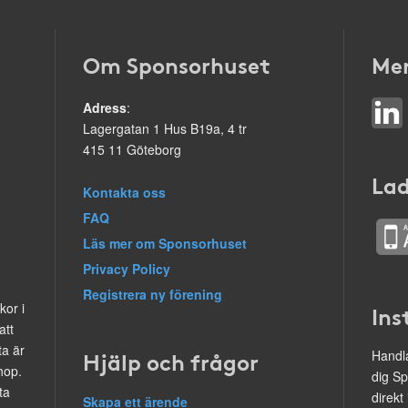
Om Sponsorhuset
Mer
Adress
:
Lagergatan 1 Hus B19a, 4 tr
415 11 Göteborg
Lad
Kontakta oss
FAQ
Läs mer om Sponsorhuset
Privacy Policy
Registrera ny förening
kor i
Ins
att
ta är
Hjälp och frågor
Handla
hop.
dig Sp
ta
direkt
Skapa ett ärende