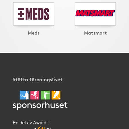
Meds
Matsmart
Stötta föreningslivet
En del av AwardIt