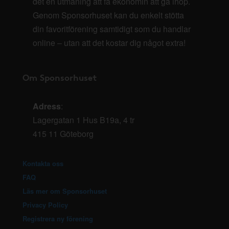
det en utmaning att få ekonomin att gå ihop.
Genom Sponsorhuset kan du enkelt stötta
din favoritförening samtidigt som du handlar
online – utan att det kostar dig något extra!
Om Sponsorhuset
Adress
:
Lagergatan 1 Hus B19a, 4 tr
415 11 Göteborg
Kontakta oss
FAQ
Läs mer om Sponsorhuset
Privacy Policy
Registrera ny förening