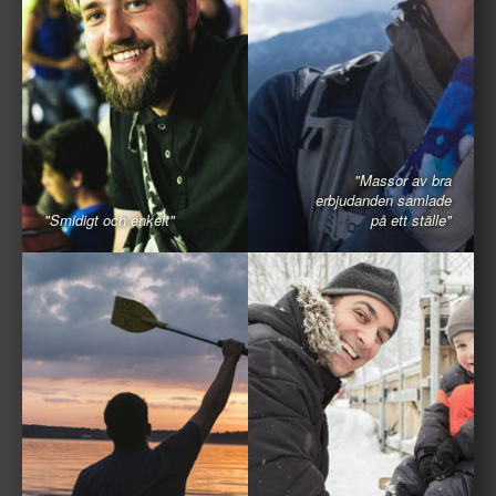
"Massor av bra
erbjudanden samlade
"Smidigt och enkelt"
på ett ställe"