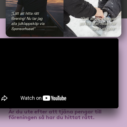
"Lätt att hitta rätt
förening! Nu tar jag
"Gott att tjäna pengar
alla julklappsköp via
på köp man redan har
Sponsorhuset"
tänkt att göra"
Är du ute efter att
tjäna pengar till
föreningen
så har du hittat rätt.