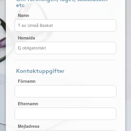
etc
Namn
Hemsida
Kontaktuppgifter
Förnamn
Efternamn
Mejladress