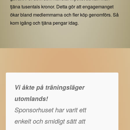
tjäna tusentals kronor. Detta gör att engagemanget
ökar bland medlemmarna och fler köp genomförs. Så
kom igång och tjäna pengar idag.
Vi åkte på träningsläger
utomlands!
Sponsorhuset har varit ett
enkelt och smidigt sätt att