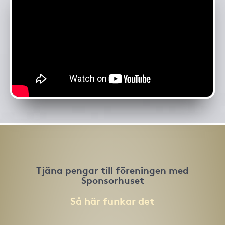
Tjäna pengar till föreningen med
Sponsorhuset
Så här funkar det