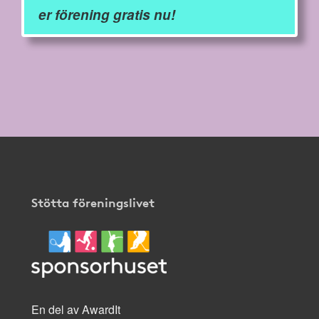
er förening gratis nu!
Stötta föreningslivet
En del av AwardIt