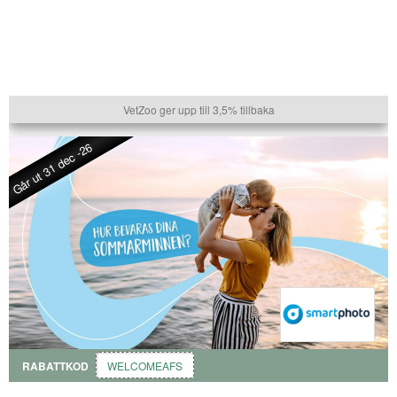
VetZoo ger upp till 3,5% tillbaka
Går ut 31 dec -26
RABATTKOD
WELCOMEAFS