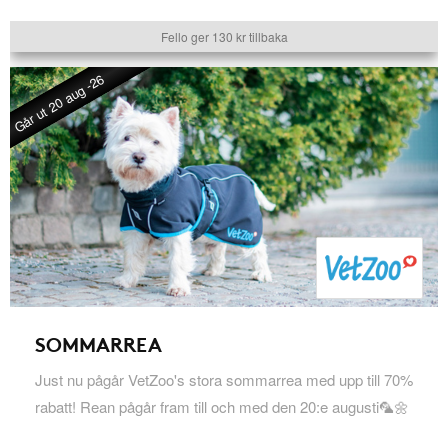
Fello ger 130 kr tillbaka
Går ut 20 aug -26
SOMMARREA
Just nu pågår VetZoo's stora sommarrea med upp till 70%
rabatt! Rean pågår fram till och med den 20:e augusti🦜🌼