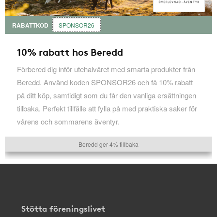
RABATTKOD
SPONSOR26
10% rabatt hos Beredd
Förbered dig inför utehalvåret med smarta produkter från
Beredd. Använd koden SPONSOR26 och få 10% rabatt
på ditt köp, samtidigt som du får den vanliga ersättningen
tillbaka. Perfekt tillfälle att fylla på med praktiska saker för
vårens och sommarens äventyr.
Beredd ger 4% tillbaka
Stötta föreningslivet