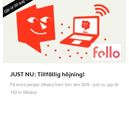
Går ut 30 aug -26
JUST NU: Tillfällig höjning!
Få extra pengar tillbaka fram tom den 30/8 - just nu upp till
143 kr tillbaka!