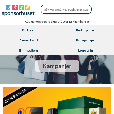
Köp genom denna sida stöttar Eskilsminne IF
Butiker
Biobiljetter
Presentkort
Kampanjer
Bli medlem
Logga in
Kampanjer
Går ut 9 aug -26