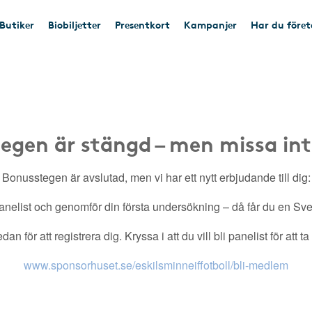
Butiker
Biobiljetter
Presentkort
Kampanjer
Har du före
egen är stängd – men missa int
Bonusstegen är avslutad, men vi har ett nytt erbjudande till dig:
nelist och genomför din första undersökning – då får du en Sveri
an för att registrera dig. Kryssa i att du vill bli panelist för att t
www.sponsorhuset.se/eskilsminneiffotboll/bli-medlem