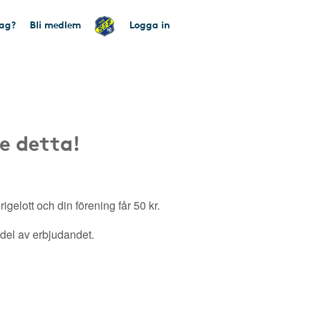
tag?
Bli medlem
Logga in
e detta!
gelott och din förening får 50 kr.
a del av erbjudandet.