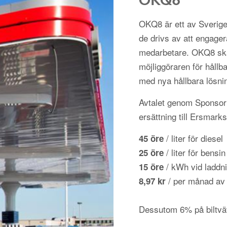
OKQ8 är ett av Sverige
de drivs av att engager
medarbetare. OKQ8 ska
möjliggöraren för hållba
med nya hållbara lösni
Avtalet genom Sponsorh
ersättning till Ersmarks
/ liter för diesel
45 öre
/ liter för bensin
25 öre
/ kWh vid laddni
15 öre
/ per månad av
8,97 kr
Dessutom 6% på biltvä