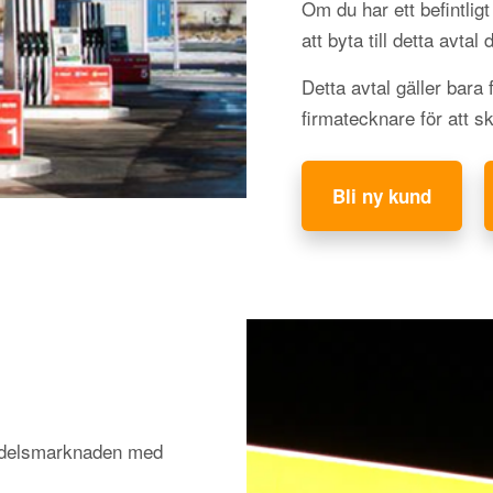
Om du har ett befintli
att byta till detta avtal
Detta avtal gäller bara
firmatecknare för att s
Bli ny kund
medelsmarknaden med