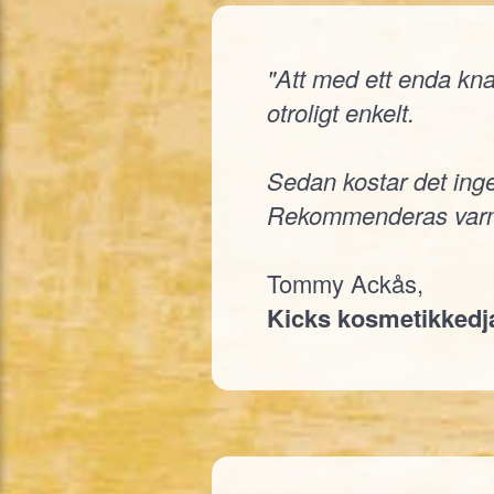
"Att med ett enda knap
otroligt enkelt.
Sedan kostar det inge
Rekommenderas varm
Tommy Ackås,
Kicks kosmetikked