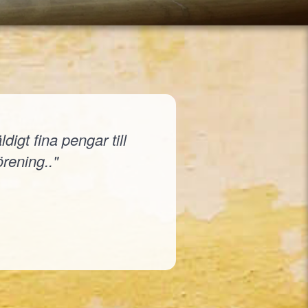
igt fina pengar till
örening.."