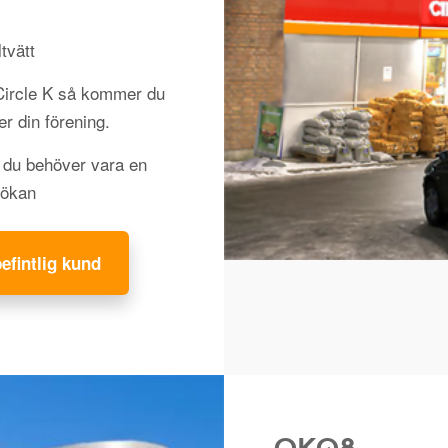
tvätt
 Circle K så kommer du
jer din förening.
h du behöver vara en
sökan
befintlig kund
OKQ8