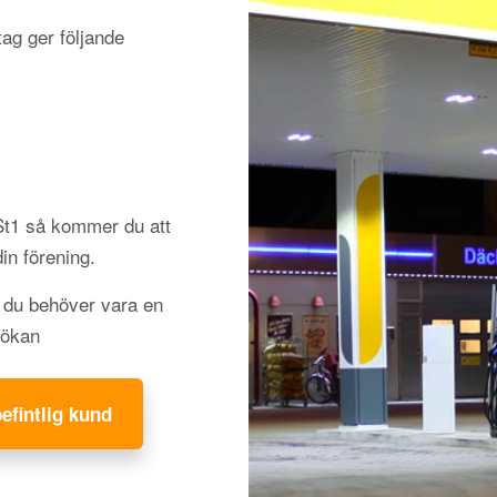
ag ger följande
 St1 så kommer du att
din förening.
h du behöver vara en
sökan
befintlig kund