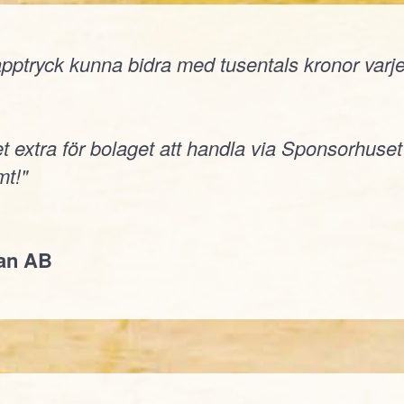
ptryck kunna bidra med tusentals kronor varje å
t extra för bolaget att handla via Sponsorhuset
t!"
jan AB