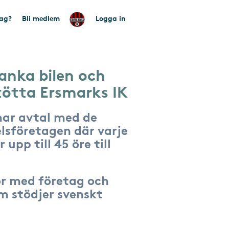
tag?
Bli medlem
Logga in
anka bilen och
tötta Ersmarks IK
har avtal med de
lsföretagen där varje
 upp till 45 öre till
r med företag och
om stödjer svenskt