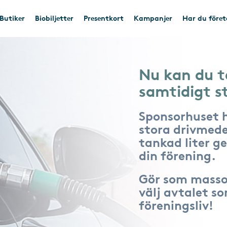
Butiker
Biobiljetter
Presentkort
Kampanjer
Har du före
Nu kan du t
samtidigt s
Sponsorhuset 
stora drivmede
tankad liter ger
din förening.
Gör som masso
välj avtalet s
föreningsliv!