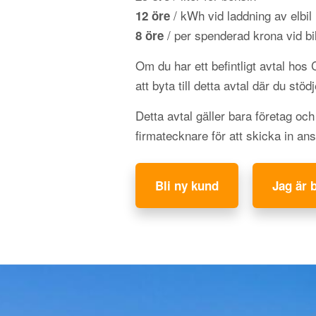
/ kWh vid laddning av elbil
12 öre
/ per spenderad krona vid bil
8 öre
Om du har ett befintligt avtal hos
att byta till detta avtal där du stöd
Detta avtal gäller bara företag oc
firmatecknare för att skicka in an
Bli ny kund
Jag är 