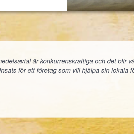
elsavtal är konkurrenskraftiga och det blir väld
nsats för ett företag som vill hjälpa sin lokala f