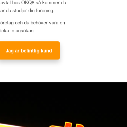
gt avtal hos OKQ8 så kommer du
 där du stödjer din förening.
 företag och du behöver vara en
kicka in ansökan
Jag är befintlig kund