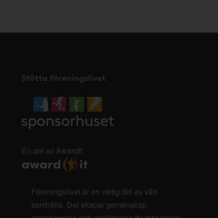
här
.
Stötta föreningslivet
En del av AwardIt
Föreningslivet är en viktig del av vårt
samhälle. Det skapar gemenskap,
engagemang och möjligheter för människor