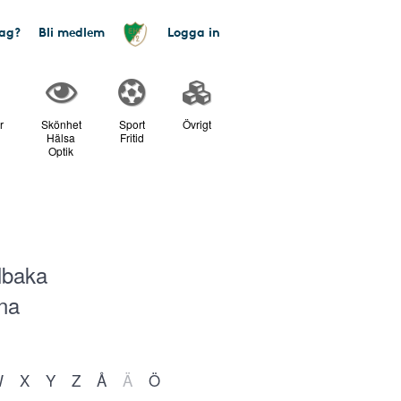
tag?
Bli medlem
Logga in
r
Skönhet
Sport
Övrigt
Hälsa
Fritid
Optik
lbaka
na
W
X
Y
Z
Å
Ä
Ö