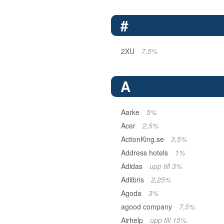
#
2XU
7,5%
A
Aarke
5%
Acer
2,5%
ActionKing.se
3,5%
Address hotels
1%
Adidas
upp till 3%
Adlibris
2,25%
Agoda
3%
agood company
7,5%
Airhelp
upp till 15%