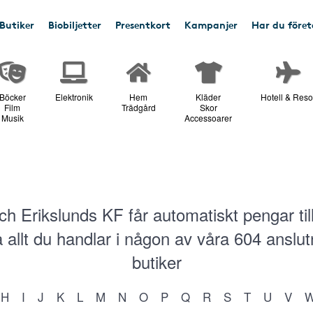
Butiker
Biobiljetter
Presentkort
Kampanjer
Har du före
Böcker
Elektronik
Hem
Kläder
Hotell & Reso
Film
Trädgård
Skor
Musik
Accessoarer
ch Erikslunds KF får automatiskt pengar til
 allt du handlar i någon av våra
604
anslut
butiker
H
I
J
K
L
M
N
O
P
Q
R
S
T
U
V