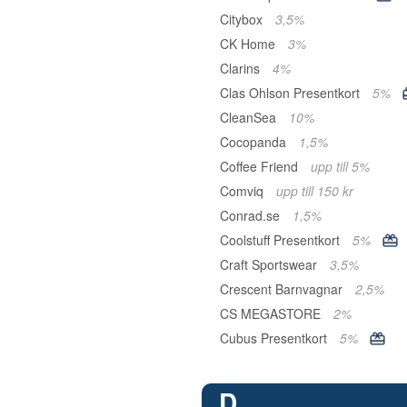
Citybox
3,5%
CK Home
3%
Clarins
4%
Clas Ohlson Presentkort
5%
CleanSea
10%
Cocopanda
1,5%
Coffee Friend
upp till 5%
Comviq
upp till 150 kr
Conrad.se
1,5%
Coolstuff Presentkort
5%
Craft Sportswear
3,5%
Crescent Barnvagnar
2,5%
CS MEGASTORE
2%
Cubus Presentkort
5%
D