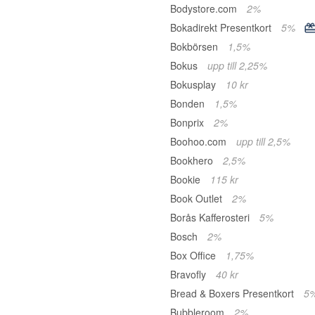
Bodystore.com
2%
Bokadirekt Presentkort
5%
Bokbörsen
1,5%
Bokus
upp till 2,25%
Bokusplay
10 kr
Bonden
1,5%
Bonprix
2%
Boohoo.com
upp till 2,5%
Bookhero
2,5%
Bookie
115 kr
Book Outlet
2%
Borås Kafferosteri
5%
Bosch
2%
Box Office
1,75%
Bravofly
40 kr
Bread & Boxers Presentkort
5
Bubbleroom
2%