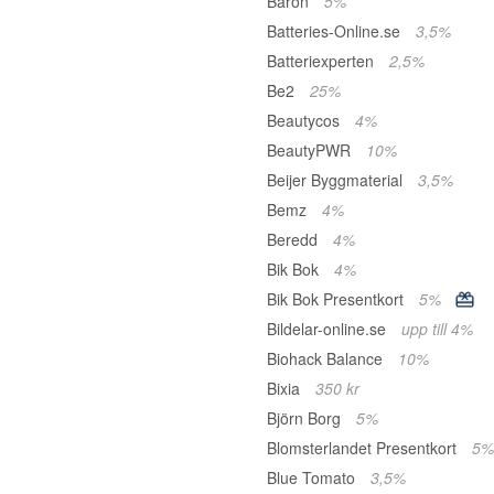
Baron
5%
Batteries-Online.se
3,5%
Batteriexperten
2,5%
Be2
25%
Beautycos
4%
BeautyPWR
10%
Beijer Byggmaterial
3,5%
Bemz
4%
Beredd
4%
Bik Bok
4%
Bik Bok Presentkort
5%
Bildelar-online.se
upp till 4%
Biohack Balance
10%
Bixia
350 kr
Björn Borg
5%
Blomsterlandet Presentkort
5%
Blue Tomato
3,5%