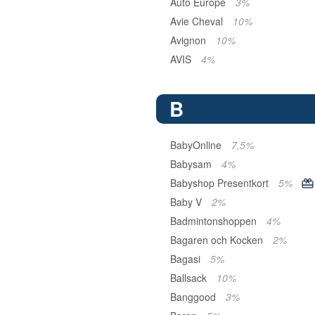
Auto Europe
3%
Avie Cheval
10%
Avignon
10%
AVIS
4%
B
BabyOnline
7,5%
Babysam
4%
Babyshop Presentkort
5%
Baby V
2%
Badmintonshoppen
4%
Bagaren och Kocken
2%
Bagasi
5%
Ballsack
10%
Banggood
3%