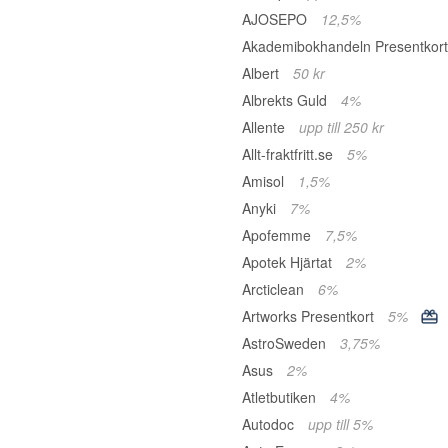
AJOSEPO
12,5%
Akademibokhandeln Presentkor
Albert
50 kr
Albrekts Guld
4%
Allente
upp till 250 kr
Allt-fraktfritt.se
5%
Amisol
1,5%
Anyki
7%
Apofemme
7,5%
Apotek Hjärtat
2%
Arcticlean
6%
Artworks Presentkort
5%
AstroSweden
3,75%
Asus
2%
Atletbutiken
4%
Autodoc
upp till 5%