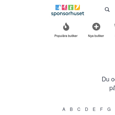
Populära butiker
Nya butiker
Du o
på
A
B
C
D
E
F
G