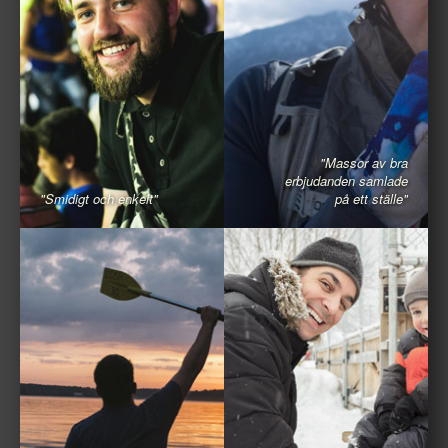
"Massor av bra
erbjudanden samlade
"Smidigt och enkelt"
på ett ställe"