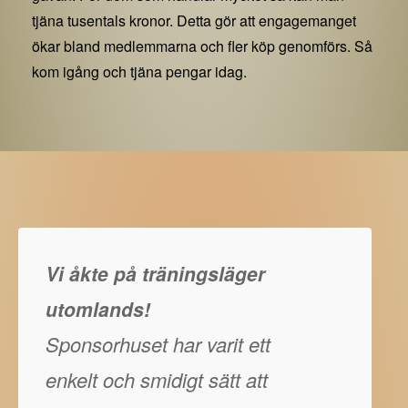
tjäna tusentals kronor. Detta gör att engagemanget
ökar bland medlemmarna och fler köp genomförs. Så
kom igång och tjäna pengar idag.
Vi åkte på träningsläger
utomlands!
Sponsorhuset har varit ett
enkelt och smidigt sätt att