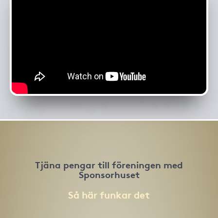
Tjäna pengar till föreningen med
Sponsorhuset
Så här funkar det