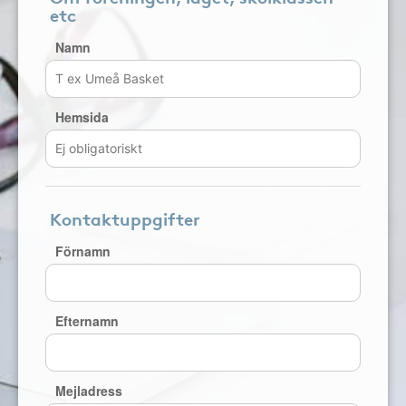
etc
Namn
Hemsida
Kontaktuppgifter
Förnamn
Efternamn
Mejladress