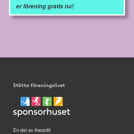
er förening gratis nu!
Stötta föreningslivet
En del av AwardIt