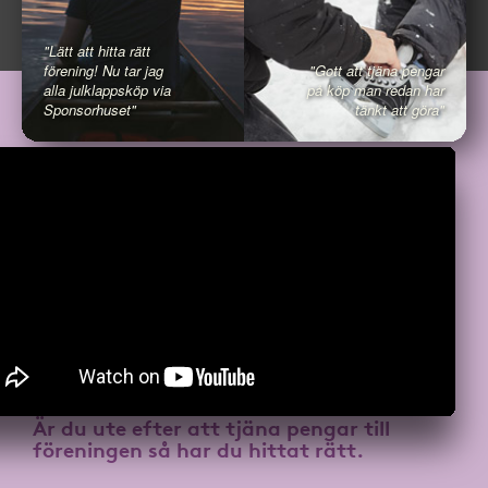
"Lätt att hitta rätt
förening! Nu tar jag
"Gott att tjäna pengar
alla julklappsköp via
på köp man redan har
Sponsorhuset"
tänkt att göra"
Är du ute efter att
tjäna pengar till
föreningen
så har du hittat rätt.