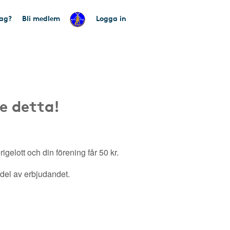
tag?
Bli medlem
Logga in
e detta!
gelott och din förening får 50 kr.
a del av erbjudandet.