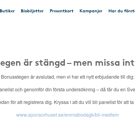
Butiker
Biobiljetter
Presentkort
Kampanjer
Har du före
egen är stängd – men missa int
Bonusstegen är avslutad, men vi har ett nytt erbjudande till dig:
nelist och genomför din första undersökning – då får du en Sveri
an för att registrera dig. Kryssa i att du vill bli panelist för att t
www.sponsorhuset.se/emmabodagk/bli-medlem