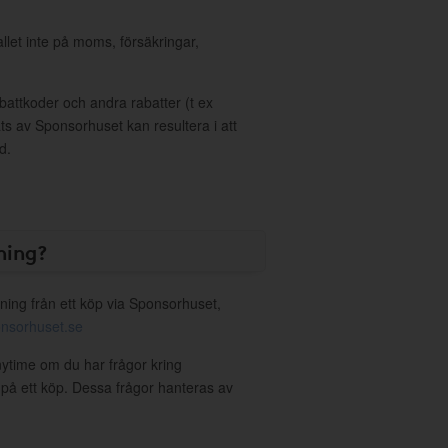
allet inte på moms, försäkringar,
ttkoder och andra rabatter (t ex
s av Sponsorhuset kan resultera i att
d.
ning?
ning från ett köp via Sponsorhuset,
nsorhuset.se
nytime om du har frågor kring
g på ett köp. Dessa frågor hanteras av