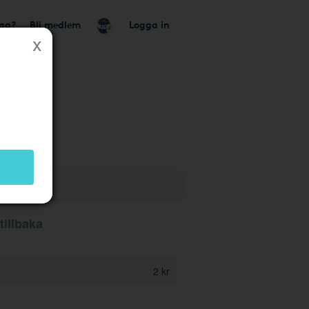
tag?
Bli medlem
Logga in
tillbaka
2 kr