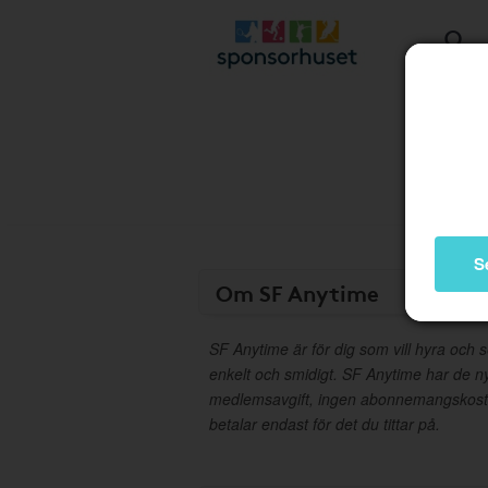
S
Om SF Anytime
SF Anytime är för dig som vill hyra och s
enkelt och smidigt. SF Anytime har de ny
medlemsavgift, ingen abonnemangskostn
betalar endast för det du tittar på.