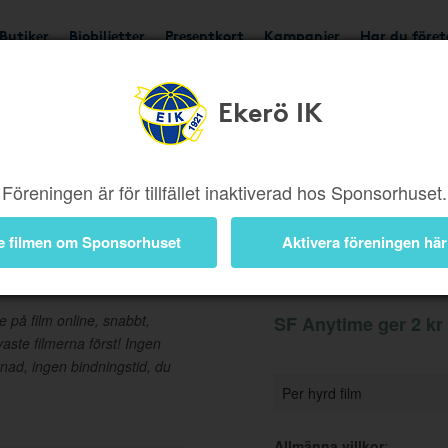
Butiker
Biobiljetter
Presentkort
Kampanjer
Har du före
Ekerö IK
Ger 2 kr
Besök butik
Föreningen är för tillfället inaktiverad hos Sponsorhuset.
e filmen om Sponsorhuset
Aktivera föreningen här
Information
e på film online, snabbt,
SF Anytime ger 2 kr 
aste filmerna först! Ingen
ad, ingen bindningstid, du
Per hyrd film
Allmänna villkor
: