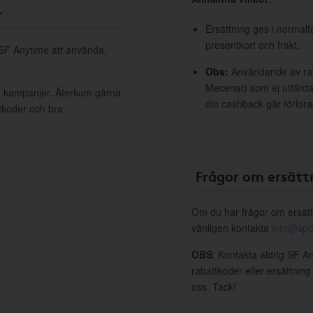
r
Ersättning ges i normalf
presentkort och frakt.
 SF Anytime att använda,
Obs:
Användande av raba
Mecenat) som ej utfärdat
va kampanjer. Återkom gärna
din cashback går förlora
ttkoder och bra
Frågor om ersätt
Om du har frågor om ersätt
vänligen kontakta
info@spo
OBS
: Kontakta aldrig SF A
rabattkoder eller ersättnin
oss. Tack!