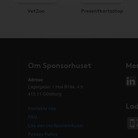
VetZoo
Presentkortsshop
Om Sponsorhuset
Mer
Adress
:
Lagergatan 1 Hus B19a, 4 tr
415 11 Göteborg
Lad
Kontakta oss
FAQ
Läs mer om Sponsorhuset
Privacy Policy