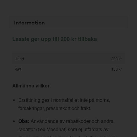
Information
Lassie ger upp till 200 kr tillbaka
Hund
200 kr
Katt
150 kr
Allmänna villkor
:
Ersättning ges i normalfallet inte på moms,
försäkringar, presentkort och frakt.
Obs:
Användande av rabattkoder och andra
rabatter (t ex Mecenat) som ej utfärdats av