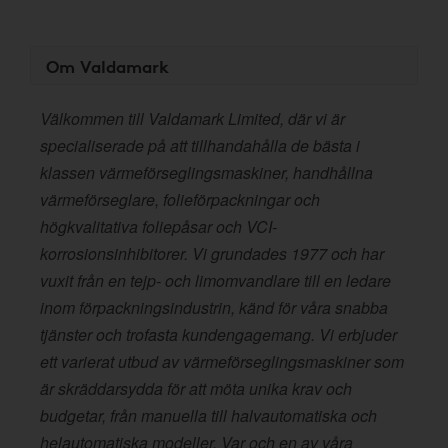
Om Valdamark
Välkommen till Valdamark Limited, där vi är
specialiserade på att tillhandahålla de bästa i
klassen värmeförseglingsmaskiner, handhållna
värmeförseglare, folieförpackningar och
högkvalitativa foliepåsar och VCI-
korrosionsinhibitorer. Vi grundades 1977 och har
vuxit från en tejp- och limomvandlare till en ledare
inom förpackningsindustrin, känd för våra snabba
tjänster och trofasta kundengagemang. Vi erbjuder
ett varierat utbud av värmeförseglingsmaskiner som
är skräddarsydda för att möta unika krav och
budgetar, från manuella till halvautomatiska och
helautomatiska modeller. Var och en av våra