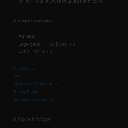
online – utan att det kostar dig något extra!
Om Sponsorhuset
Adress
:
Lagergatan 1 Hus B19a, 4 tr
415 11 Göteborg
Kontakta oss
FAQ
Läs mer om Sponsorhuset
Privacy Policy
Registrera ny förening
Hjälp och frågor