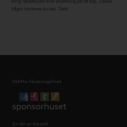
kring rabattkoder eller ersättning på ett köp. Dessa
frågor hanteras av oss. Tack!
Stötta föreningslivet
En del av AwardIt