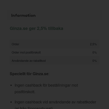
Information
Ginza.se ger 2,5% tillbaka
Order
2,5%
Order mot postförskott
0%
Användande av rabattkod
0%
Speciellt för Ginza.se
:
Ingen cashback för beställningar mot
postförskott.
Ingen cashback vid användande av rabattkoder
(ej från Sponsorhuset).