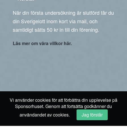
När din första undersökning är slutförd får du
din Sverigelott inom kort via mail, och
samtidigt sätts 50 kr in till din förening.
Läs mer om våra villkor här.
Vi använder cookies för att förbättra din upplevelse på
Sponsorhuset. Genom att fortsätta godkänner du
användandet av cookies.
Jag förstår