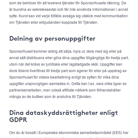
som de behöver för att leverera tjänster för Sponsorhusets räkning. De
är bundna av sekretessavtal och får inte använda informationen i annat
syfte. Kund kan vid varje tillfälle avsäga sig utskick med kommunikation
om Tjänsten eller erbjudanden kopplade till Tjänsten.
Delning av personuppgifter
Sponsorhuset kommer aldrig att sälja, hyra ut, dela med sig eller på
annat sätt distribuera eller göra dina uppgifter tillgängliga för tredje part,
utom när det krävs av juridiska eller lagstadgade skäl. Uppgifter kan
dock ibland överföras till tredje part som agerar för eller på uppdrag av
Sponsorhuset för vidare bearbetning enligt de syften för vilka dina
uppgifter ursprungligen samlades in. Detta kan t.ex. vara olika typer av
partnersamarbeten, men också affiliate-nätverk som tillhandahåller
många av de butiker som är anslutna till Tjänsten.
Dina dataskyddsrättigheter enligt
GDPR
Om du är bosatt i Europeiska ekonomiska samarbetsområdet (EES) har