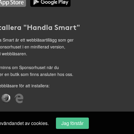
tallera "Handla Smart"
 Smart är ett webbläsartillägg som ger
onsorhuset i en minifierad version,
 i webbläsaren.
minns om Sponsorhuset när du
r en butik som finns ansluten hos oss.
ebbläsare för att installera:
 användandet av cookies.
Jag förstår