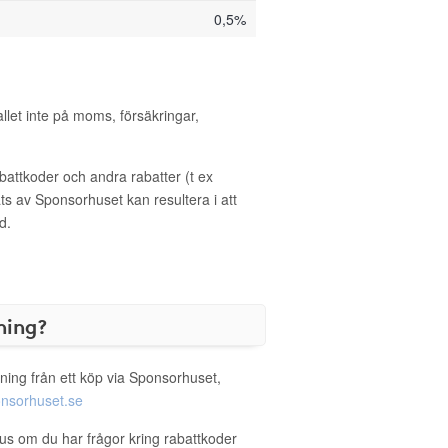
0,5%
allet inte på moms, försäkringar,
ttkoder och andra rabatter (t ex
s av Sponsorhuset kan resultera i att
d.
ning?
ning från ett köp via Sponsorhuset,
nsorhuset.se
lus om du har frågor kring rabattkoder