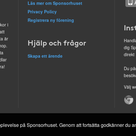
Läs mer om Sponsorhuset
Privacy Policy
Registrera ny förening
kor i
Ins
att
ta är
Hjälp och frågor
Handla
hop.
dig Sp
ta
direkt
Skapa ett ärende
dlar
ra!
Du på
besöke
Välj w
 upplevelse på Sponsorhuset. Genom att fortsätta godkänner du