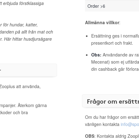
t erbjuda förstklassiga
Order >6
Allmänna villkor
:
 för hundar, katter,
danden på allt från mat och
Ersättning ges i normalf
jur. Här hittar husdjursägare
presentkort och frakt.
Obs:
Användande av raba
Mecenat) som ej utfärdat
r
din cashback går förlora
 Zooplus att använda,
Frågor om ersätt
kampanjer. Återkom gärna
ttkoder och bra
Om du har frågor om ersätt
vänligen kontakta
info@spo
OBS
: Kontakta aldrig Zoop