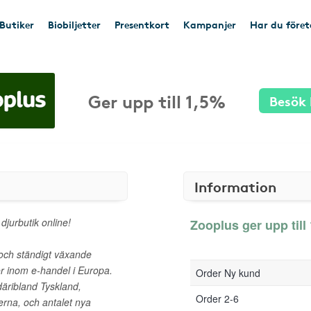
Butiker
Biobiljetter
Presentkort
Kampanjer
Har du före
Ger upp till 1,5%
Besök 
Information
jurbutik online!
Zooplus ger upp till 
och ständigt växande
ör inom e-handel i Europa.
Order Ny kund
däribland Tyskland,
Order 2-6
erna, och antalet nya