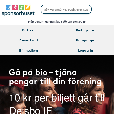
Köp genom denna sida stöttar Delsbo IF
Butiker
Biobiljetter
Presentkort
Kampanjer
Bli medlem
Logga in
Gå på bio – tjäna
pengar till din förening
10 kr per biljett går till
Delsbo IF