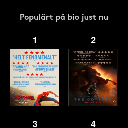
Populärt på bio just nu
1
2
3
4