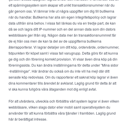
ett spårningssystem som skapar ett unikt transaktionsnummer när du
går genom oss. Vi lämnar inte ut några uppgifter om dig till butikerna
när du handlar. Butikerna har alla sin egen integritetspolicy och lagrar
data utifrån sina behov. I vissa fall länkas du via en tredje part, de kan
då se och lagra ditt IP-nummer och en del annan data som din dators
webbläsare ger ifrån sig. Någon data mer än transaktionsnummret får
de ej från oss men de kan ta del av de uppgifterna butikerna
återrapporterar. Vi lagrar detaljer om ditt köp, ordervärde, ordernummer,
tidpunkten för köpet samt i vissa fall varugrupp. Detta görs för att kunna
ge dig och din förening korrekt provision. Vi visar även dina köp på din
föreningssida. Du kan ändra inställningarna för detta under ”Mina sidor
-Inställningar”. Här ändrar du också om du inte vill ha mejl där ditt
senaste köp redovisas. Om du rapporterar ett saknat köp lagrar vi även
dina kommentarer tills ärendet är avklarat. Laglig grund för detta är att
vi ska kunna fullgöra våra åtaganden mot dig enligt avtal.
För att utvärdera, utveckla och förbättra vårt system lagrar vi även vilken
webbläsare, vilken slags dator eller mobil samt operativsystem du
använder för att kunna förbättra våra tjänster i framtiden. Laglig grund
här är berättigat intresse.