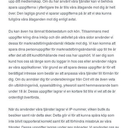
upp ditt medlemskap. Om du har använt våra tjänster kan vi behöva
spara uppgifterna i ytterligare tre år tills våra åtagande mot dig är helt
över. Den lagliga grund vi sparar uppgifterna på är att vi ska kunna
fullgöra våra åtaganden mot dig enligt avtal.
Du kan även ha lämnat födelsedatum och kön. Tillsammans med
uppgifter kring dina inköp och din aktivitet på våra sidor använder vi
dessa för marknadsföringsändamål riktade mot dig. Vi kan komma att
spara dina personuppgifter för marknadsföringsändamål upp till tre år
efter det att ditt kundförhållande med oss har upphört. Vi ser dig som
kund hos oss så länge som du loggar in hos oss eller använder några
av våra applikationer. Vår grund av att spara dessa uppgifter är för ett
berättigat intresse som består av att anpassa våra tjänster till förmån för
dig. Om du anmäler dig för undersökningar från Cint vill de även veta
din utbildningsnivå, sysselsättning, yrkesroll samt hemmavarande barn
under 18 år. Dessa uppgifter lagrar vi en kortare tid tills vi vet att de är
ordentligt överförda.
När du använder våra tjänster lagrar vi IP-nummer, vilken butik du
besöker samt när detta sker. Detta gör vi för att kunna spåra köp som
inte blivit rapporterat korrekt samt för att förhindra missbruk av våra
tjänster. Dessa uppgifter lagras under sex månader. Vi använder oss av