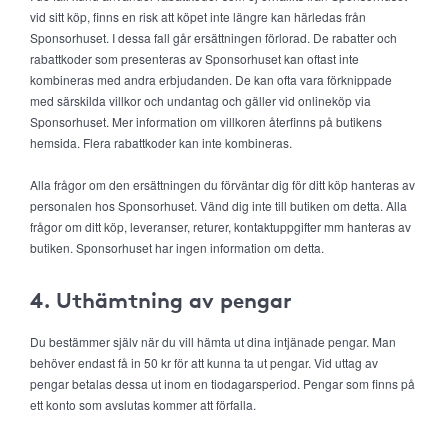
vid sitt köp, finns en risk att köpet inte längre kan härledas från
Sponsorhuset. I dessa fall går ersättningen förlorad. De rabatter och
rabattkoder som presenteras av Sponsorhuset kan oftast inte
kombineras med andra erbjudanden. De kan ofta vara förknippade
med särskilda villkor och undantag och gäller vid onlineköp via
Sponsorhuset. Mer information om villkoren återfinns på butikens
hemsida. Flera rabattkoder kan inte kombineras.
Alla frågor om den ersättningen du förväntar dig för ditt köp hanteras av
personalen hos Sponsorhuset. Vänd dig inte till butiken om detta. Alla
frågor om ditt köp, leveranser, returer, kontaktuppgifter mm hanteras av
butiken. Sponsorhuset har ingen information om detta.
4. Uthämtning av pengar
Du bestämmer själv när du vill hämta ut dina intjänade pengar. Man
behöver endast få in 50 kr för att kunna ta ut pengar. Vid uttag av
pengar betalas dessa ut inom en tiodagarsperiod. Pengar som finns på
ett konto som avslutas kommer att förfalla.