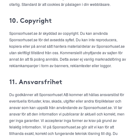
ofarlig. Standard är att cookies är påslagen i din webbläsare.
10. Copyright
Sponsorhuset.se är skyddad av copyright. Du kan använda
Sponsorhuset.se för det avsedda syftet. Du kan inte reproducera,
kopiera eller på annat sätt hantera material/delar av Sponsorhuset.se
utan skriftligt tillstånd från oss. Kommersiellt utnyttjande av sajten för
annat än att få poäng anmäls. Detta avser ej vanlig marknadsföring av
reklamkampanjer i form av banners, reklamtexter eller loggor.
11. Ansvarsfrihet
Du godkänner att Sponsorhuset AB kommer att hållas ansvarslöst för
eventuella förluster, krav, skada, utgifter eller andra förpliktelser och
ansvar som kan uppstå från användande av Sponsorhuset.se. Vi tar
ansvar för att den information vi publicerar är aktuell och korrekt, men
ger inga garantier. Vi accepterar inga former av krav på grund av
felaktig information. Vi på Sponsorhuset.se gör allt vi kan för att
tillhanda exakt, korrekt och fungerande teknisk lösning till dig. Du