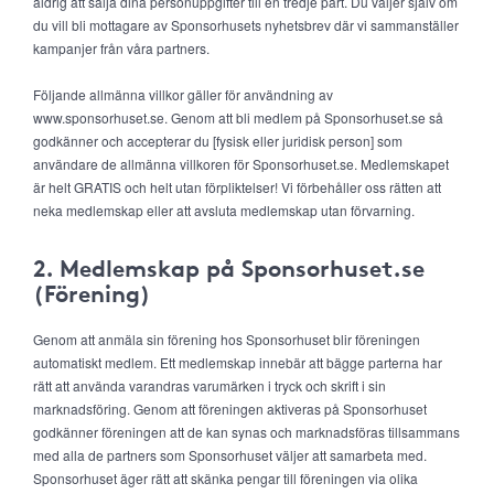
aldrig att sälja dina personuppgifter till en tredje part. Du väljer själv om
du vill bli mottagare av Sponsorhusets nyhetsbrev där vi sammanställer
kampanjer från våra partners.
Följande allmänna villkor gäller för användning av
www.sponsorhuset.se. Genom att bli medlem på Sponsorhuset.se så
godkänner och accepterar du [fysisk eller juridisk person] som
användare de allmänna villkoren för Sponsorhuset.se. Medlemskapet
är helt GRATIS och helt utan förpliktelser! Vi förbehåller oss rätten att
neka medlemskap eller att avsluta medlemskap utan förvarning.
2. Medlemskap på Sponsorhuset.se
(Förening)
Genom att anmäla sin förening hos Sponsorhuset blir föreningen
automatiskt medlem. Ett medlemskap innebär att bägge parterna har
rätt att använda varandras varumärken i tryck och skrift i sin
marknadsföring. Genom att föreningen aktiveras på Sponsorhuset
godkänner föreningen att de kan synas och marknadsföras tillsammans
med alla de partners som Sponsorhuset väljer att samarbeta med.
Sponsorhuset äger rätt att skänka pengar till föreningen via olika