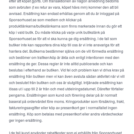
efter att köpet gjorts. Om transaktionen av någon anledning bedöms
som avbruten (t ex retur av vara, köpet hävs mm) kommer den att bli
avvisad. Ersättning kan endast erhållas genom att du är inloggad på
Sponsorhuset.se som medlem och klickar på
produktlänkarna/butikslänkarna som finns markerade innan du gör ett
köp i vald butik. Du måste klicka på varje unik butikslänk på
Sponsorhuset.se för att vi ska kunna ge dig ersättning. I de fall som
butiker inte kan rapportera dina köp till oss är vi inte ansvariga för att
hantera det. Butikerna bestämmer själva om de vill förmedla ersättning
och bedömer om trafiken/köp är äkta och enligt intentionen med den
ersättning de ger. Dessa regler är inte alltid publicerade och kan
beslutas i efterhand av butiken. Vid fel och problem kan vi driva krav på
ersättning från butiken men vi kan även avsluta sådan aktivitet när vi vill
och beslutet från butiken och oss är slutgiltigt. Intjänade ersättning kan
lösas ut i upp till 2 år från och med utdelningsdatumet. Därefter förfaller
pengarna. Ersättningen som kund och förening delar på är normalt
baserat på ordervärdet före moms. Kringprodukter som försäkring, frakt,
faktureringsavgifter eller köp av presentkort ger i normalfallet ingen
ersättning. Köp som betalas med presentkort eller andra värdecheckar
ger ingen ersättning.
I de fall kund använder rabattkoder som ej erhållits från Sponsorhuset