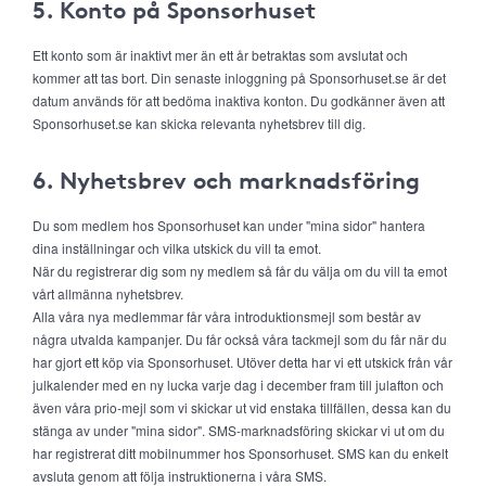
5. Konto på Sponsorhuset
Ett konto som är inaktivt mer än ett år betraktas som avslutat och
kommer att tas bort. Din senaste inloggning på Sponsorhuset.se är det
datum används för att bedöma inaktiva konton. Du godkänner även att
Sponsorhuset.se kan skicka relevanta nyhetsbrev till dig.
6. Nyhetsbrev och marknadsföring
Du som medlem hos Sponsorhuset kan under "mina sidor" hantera
dina inställningar och vilka utskick du vill ta emot.
När du registrerar dig som ny medlem så får du välja om du vill ta emot
vårt allmänna nyhetsbrev.
Alla våra nya medlemmar får våra introduktionsmejl som består av
några utvalda kampanjer. Du får också våra tackmejl som du får när du
har gjort ett köp via Sponsorhuset. Utöver detta har vi ett utskick från vår
julkalender med en ny lucka varje dag i december fram till julafton och
även våra prio-mejl som vi skickar ut vid enstaka tillfällen, dessa kan du
stänga av under "mina sidor". SMS-marknadsföring skickar vi ut om du
har registrerat ditt mobilnummer hos Sponsorhuset. SMS kan du enkelt
avsluta genom att följa instruktionerna i våra SMS.