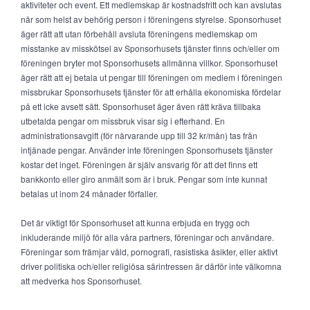
aktiviteter och event. Ett medlemskap är kostnadsfritt och kan avslutas
när som helst av behörig person i föreningens styrelse. Sponsorhuset
äger rätt att utan förbehåll avsluta föreningens medlemskap om
misstanke av misskötsel av Sponsorhusets tjänster finns och/eller om
föreningen bryter mot Sponsorhusets allmänna villkor. Sponsorhuset
äger rätt att ej betala ut pengar till föreningen om medlem i föreningen
missbrukar Sponsorhusets tjänster för att erhålla ekonomiska fördelar
på ett icke avsett sätt. Sponsorhuset äger även rätt kräva tillbaka
utbetalda pengar om missbruk visar sig i efterhand. En
administrationsavgift (för närvarande upp till 32 kr/mån) tas från
intjänade pengar. Använder inte föreningen Sponsorhusets tjänster
kostar det inget. Föreningen är själv ansvarig för att det finns ett
bankkonto eller giro anmält som är i bruk. Pengar som inte kunnat
betalas ut inom 24 månader förfaller.
Det är viktigt för Sponsorhuset att kunna erbjuda en trygg och
inkluderande miljö för alla våra partners, föreningar och användare.
Föreningar som främjar våld, pornografi, rasistiska åsikter, eller aktivt
driver politiska och/eller religiösa särintressen är därför inte välkomna
att medverka hos Sponsorhuset.