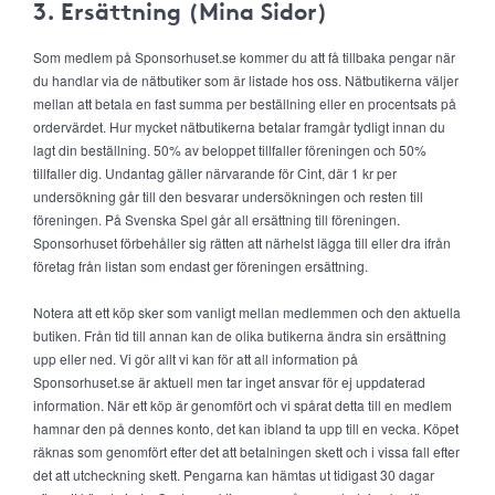
3. Ersättning (Mina Sidor)
Som medlem på Sponsorhuset.se kommer du att få tillbaka pengar när
du handlar via de nätbutiker som är listade hos oss. Nätbutikerna väljer
mellan att betala en fast summa per beställning eller en procentsats på
ordervärdet. Hur mycket nätbutikerna betalar framgår tydligt innan du
lagt din beställning. 50% av beloppet tillfaller föreningen och 50%
tillfaller dig. Undantag gäller närvarande för Cint, där 1 kr per
undersökning går till den besvarar undersökningen och resten till
föreningen. På Svenska Spel går all ersättning till föreningen.
Sponsorhuset förbehåller sig rätten att närhelst lägga till eller dra ifrån
företag från listan som endast ger föreningen ersättning.
Notera att ett köp sker som vanligt mellan medlemmen och den aktuella
butiken. Från tid till annan kan de olika butikerna ändra sin ersättning
upp eller ned. Vi gör allt vi kan för att all information på
Sponsorhuset.se är aktuell men tar inget ansvar för ej uppdaterad
information. När ett köp är genomfört och vi spårat detta till en medlem
hamnar den på dennes konto, det kan ibland ta upp till en vecka. Köpet
räknas som genomfört efter det att betalningen skett och i vissa fall efter
det att utcheckning skett. Pengarna kan hämtas ut tidigast 30 dagar