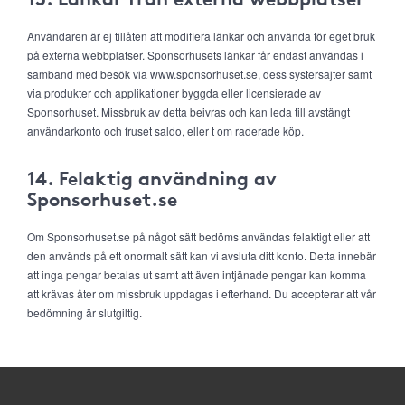
Användaren är ej tillåten att modifiera länkar och använda för eget bruk
på externa webbplatser. Sponsorhusets länkar får endast användas i
samband med besök via www.sponsorhuset.se, dess systersajter samt
via produkter och applikationer byggda eller licensierade av
Sponsorhuset. Missbruk av detta beivras och kan leda till avstängt
användarkonto och fruset saldo, eller t om raderade köp.
14. Felaktig användning av
Sponsorhuset.se
Om Sponsorhuset.se på något sätt bedöms användas felaktigt eller att
den används på ett onormalt sätt kan vi avsluta ditt konto. Detta innebär
att inga pengar betalas ut samt att även intjänade pengar kan komma
att krävas åter om missbruk uppdagas i efterhand. Du accepterar att vår
bedömning är slutgiltig.