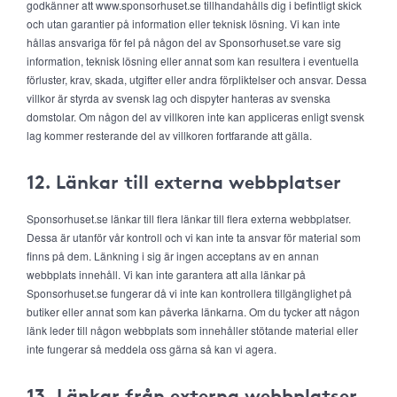
godkänner att www.sponsorhuset.se tillhandahålls dig i befintligt skick
och utan garantier på information eller teknisk lösning. Vi kan inte
hållas ansvariga för fel på någon del av Sponsorhuset.se vare sig
information, teknisk lösning eller annat som kan resultera i eventuella
förluster, krav, skada, utgifter eller andra förpliktelser och ansvar. Dessa
villkor är styrda av svensk lag och dispyter hanteras av svenska
domstolar. Om någon del av villkoren inte kan appliceras enligt svensk
lag kommer resterande del av villkoren fortfarande att gälla.
12. Länkar till externa webbplatser
Sponsorhuset.se länkar till flera länkar till flera externa webbplatser.
Dessa är utanför vår kontroll och vi kan inte ta ansvar för material som
finns på dem. Länkning i sig är ingen acceptans av en annan
webbplats innehåll. Vi kan inte garantera att alla länkar på
Sponsorhuset.se fungerar då vi inte kan kontrollera tillgänglighet på
butiker eller annat som kan påverka länkarna. Om du tycker att någon
länk leder till någon webbplats som innehåller stötande material eller
inte fungerar så meddela oss gärna så kan vi agera.
13. Länkar från externa webbplatser