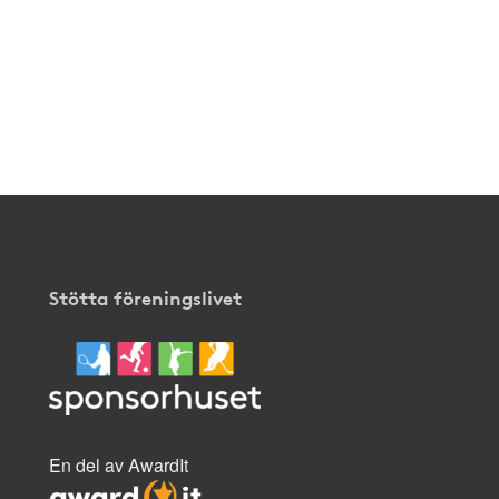
hur
tillägget
fungerar,
klicka
här
.
Stötta föreningslivet
En del av AwardIt