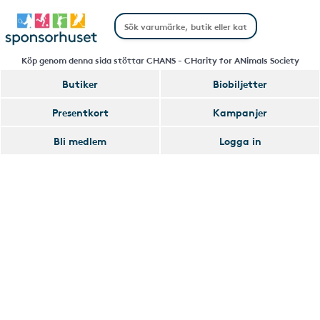
Köp genom denna sida stöttar CHANS - CHarity for ANimals Society
Butiker
Biobiljetter
Handla
Presentkort
Kampanjer
Smart
Bli medlem
Logga in
Glömmer
Lägg
du
till
av
Handla
att
Smart