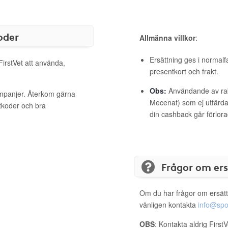
oder
Allmänna villkor
:
Ersättning ges i normalf
FirstVet att använda,
presentkort och frakt.
Obs:
Användande av raba
kampanjer. Återkom gärna
Mecenat) som ej utfärdat
ttkoder och bra
din cashback går förlora
Frågor om er
Om du har frågor om ersätt
vänligen kontakta
info@spo
OBS
: Kontakta aldrig First