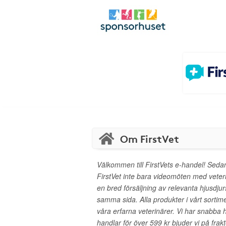
Om FirstVet
Välkommen till FirstVets e-handel! Seda
FirstVet inte bara videomöten med veter
en bred försäljning av relevanta hjusdju
samma sida. Alla produkter i vårt sortim
våra erfarna veterinärer. Vi har snabb
handlar för över 599 kr bjuder vi på frak