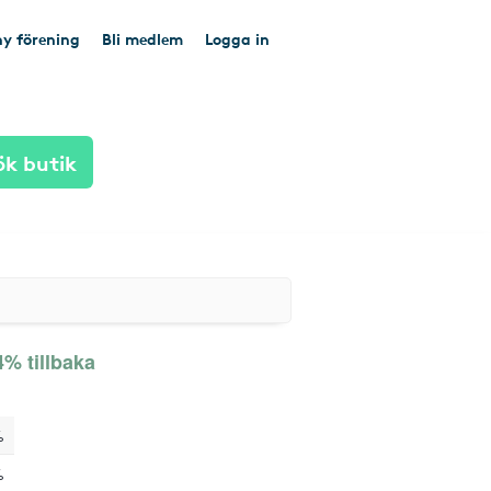
y förening
Bli medlem
Logga in
ök butik
4% tillbaka
%
%