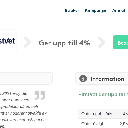
Butiker
Kampanjer
Anmäl n
Ger upp till 4%
Bes
Information
n 2021 erbjuder
FirstVet ger upp till 
inärer utan även
rsprodukter på en och
ent är noggrant utvalda av
Order eget märke
4
a hemleveranser och om du
Order övrigt
2,5
ten.