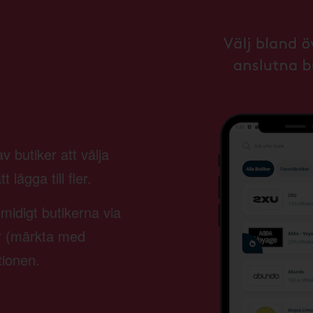
 butiker att välja
lägga till fler.
smidigt butikerna via
er (märkta med
tionen.