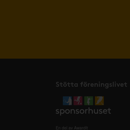
Stötta föreningslivet
En del av AwardIt