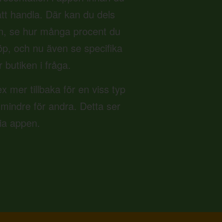
 att handla. Där kan du dels
n, se hur många procent du
 köp, och nu även se specifika
r butiken i fråga.
ex mer tillbaka för en viss typ
 mindre för andra. Detta ser
via appen.