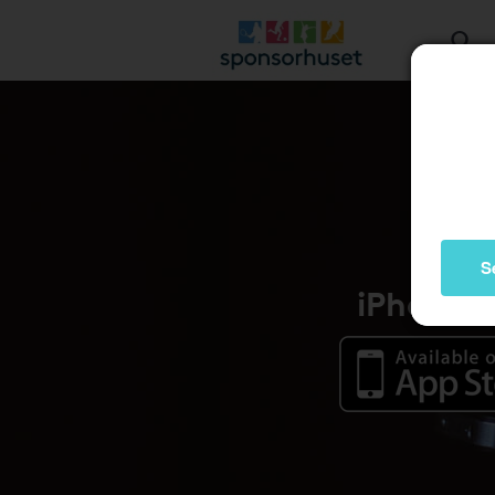
S
iPhone /