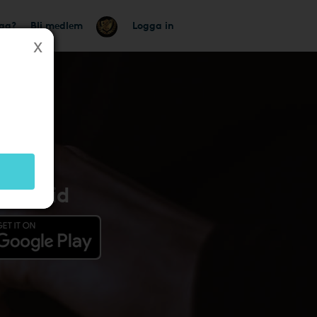
tag?
Bli medlem
Logga in
Android