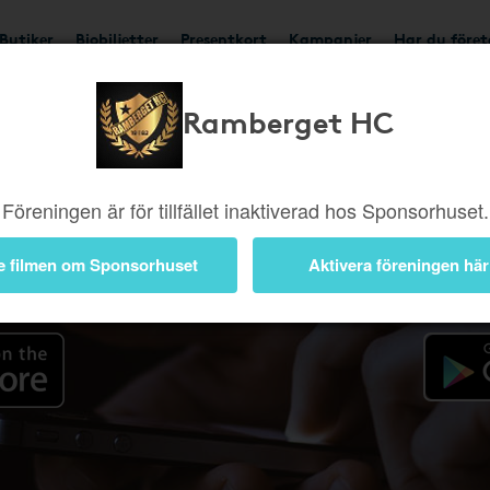
Butiker
Biobiljetter
Presentkort
Kampanjer
Har du före
Ramberget HC
Appen
Föreningen är för tillfället inaktiverad hos Sponsorhuset.
e filmen om Sponsorhuset
Aktivera föreningen här
 iOS