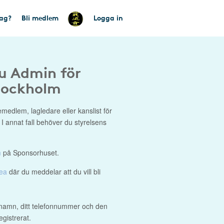
tag?
Bli medlem
Logga in
du Admin för
tockholm
medlem, lagledare eller kanslist för
. I annat fall behöver du styrelsens
m
på Sponsorhuset.
dea
där du meddelar att du vill bli
namn, ditt telefonnummer och den
gistrerat.