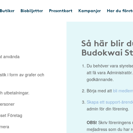
Butiker
Biobiljetter
Presentkort
Kampanjer
Har du före
Så här blir 
Budokwai S
at använda
Du behöver vara styrelse
att få vara Administratör
stik i form av grafer och
godkännande.
Börja med att
bli medle
h utbetalningar.
Skapa ett support-ären
personer
admin för din förening.
uset Företag
OBS!
Skriv föreningens 
 mera
mejladress som du har re