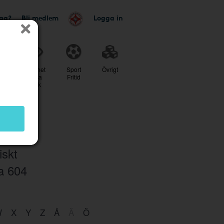
tag?
Bli medlem
Logga in
r
Skönhet
Sport
Övrigt
Hälsa
Fritid
Optik
iskt
ra
604
W
X
Y
Z
Å
Ä
Ö