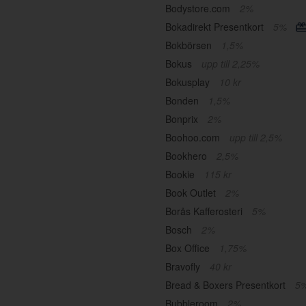
Bodystore.com
2%
Bokadirekt Presentkort
5%
Bokbörsen
1,5%
Bokus
upp till 2,25%
Bokusplay
10 kr
Bonden
1,5%
Bonprix
2%
Boohoo.com
upp till 2,5%
Bookhero
2,5%
Bookie
115 kr
Book Outlet
2%
Borås Kafferosteri
5%
Bosch
2%
Box Office
1,75%
Bravofly
40 kr
Bread & Boxers Presentkort
5
Bubbleroom
2%