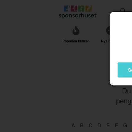
Populära butiker
Nya butiker
S
Du 
penga
A
B
C
D
E
F
G