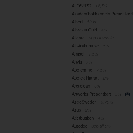
AJOSEPO
12,5%
Akademibokhandeln Presentkor
Albert
50 kr
Albrekts Guld
4%
Allente
upp till 250 kr
Allt-fraktfritt.se
5%
Amisol
1,5%
Anyki
7%
Apofemme
7,5%
Apotek Hjärtat
2%
Arcticlean
6%
Artworks Presentkort
5%
AstroSweden
3,75%
Asus
2%
Atletbutiken
4%
Autodoc
upp till 5%