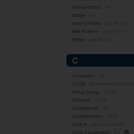
Buddypetfoods
6%
Budget
4%
Budo & Fitness
upp till 1,5%
Bulk Powders
upp till 4%
Bythjul
upp till 2,5%
C
Campcation
2%
CDON
olika beroende på prod
Cheap Energy
375 kr
Chilimobil
150 kr
Chokladbudet
5%
Chokladklubben
7,5 kr
Circle K
upp till 42 öre/liter
Circle K presentkort
5%