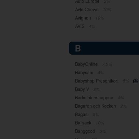
Auto Europe
3%
Avie Cheval
10%
Avignon
10%
AVIS
4%
B
BabyOnline
7,5%
Babysam
4%
Babyshop Presentkort
5%
Baby V
2%
Badmintonshoppen
4%
Bagaren och Kocken
2%
Bagasi
5%
Ballsack
10%
Banggood
3%