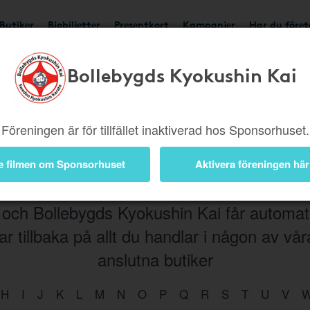
Butiker
Biobiljetter
Presentkort
Kampanjer
Har du före
Bollebygds Kyokushin Kai
Böcker
Elektronik
Hem
Kläder
Hotell & Reso
Film
Trädgård
Skor
Musik
Accessoarer
Föreningen är för tillfället inaktiverad hos Sponsorhuset.
e filmen om Sponsorhuset
Aktivera föreningen här
och Bollebygds Kyokushin Kai får automat
r tillbaka på allt du handlar i någon av vå
anslutna butiker
H
I
J
K
L
M
N
O
P
Q
R
S
T
U
V