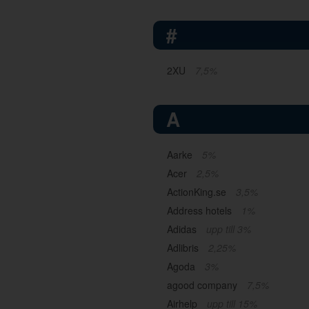
#
2XU
7,5%
A
Aarke
5%
Acer
2,5%
ActionKing.se
3,5%
Address hotels
1%
Adidas
upp till 3%
Adlibris
2,25%
Agoda
3%
agood company
7,5%
Airhelp
upp till 15%