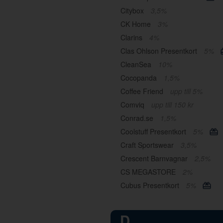
Citybox
3,5%
CK Home
3%
Clarins
4%
Clas Ohlson Presentkort
5%
CleanSea
10%
Cocopanda
1,5%
Coffee Friend
upp till 5%
Comviq
upp till 150 kr
Conrad.se
1,5%
Coolstuff Presentkort
5%
Craft Sportswear
3,5%
Crescent Barnvagnar
2,5%
CS MEGASTORE
2%
Cubus Presentkort
5%
D