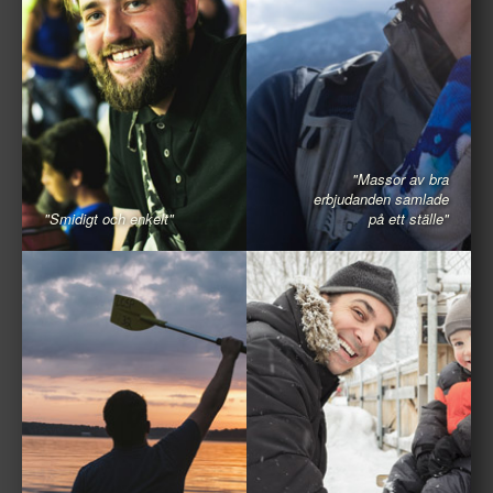
"Massor av bra
erbjudanden samlade
"Smidigt och enkelt"
på ett ställe"