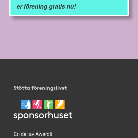
er förening gratis nu!
Stötta föreningslivet
En del av AwardIt