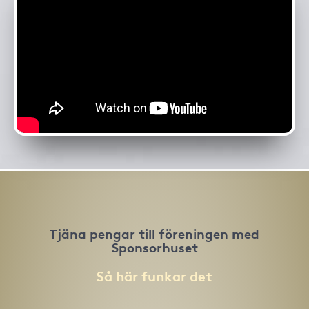
Tjäna pengar till föreningen med
Sponsorhuset
Så här funkar det