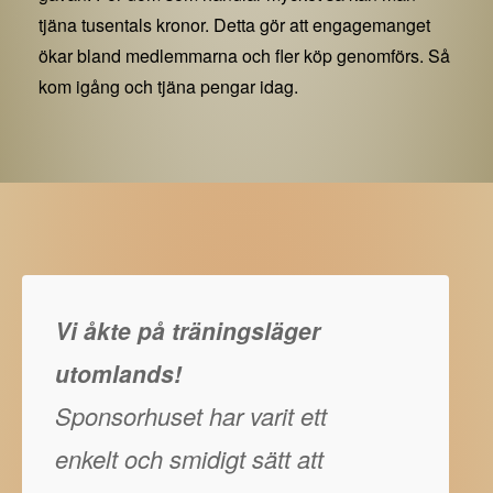
tjäna tusentals kronor. Detta gör att engagemanget
ökar bland medlemmarna och fler köp genomförs. Så
kom igång och tjäna pengar idag.
Vi åkte på träningsläger
utomlands!
Sponsorhuset har varit ett
enkelt och smidigt sätt att