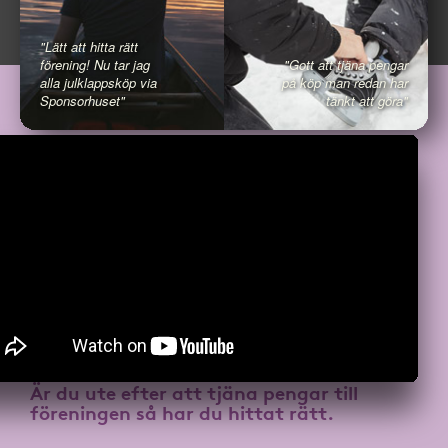
"Lätt att hitta rätt
förening! Nu tar jag
"Gott att tjäna pengar
alla julklappsköp via
på köp man redan har
Sponsorhuset"
tänkt att göra"
Är du ute efter att
tjäna pengar till
föreningen
så har du hittat rätt.