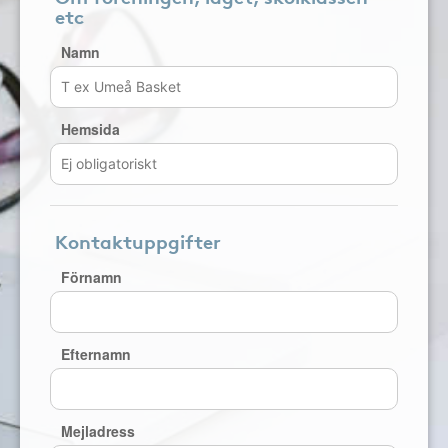
etc
Namn
Hemsida
Kontaktuppgifter
Förnamn
Efternamn
Mejladress