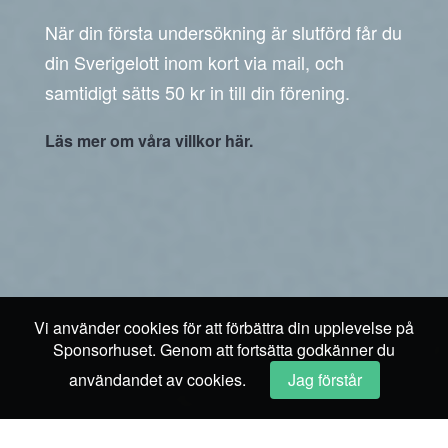
När din första undersökning är slutförd får du
din Sverigelott inom kort via mail, och
samtidigt sätts 50 kr in till din förening.
Läs mer om våra villkor här.
Vi använder cookies för att förbättra din upplevelse på
Sponsorhuset. Genom att fortsätta godkänner du
användandet av cookies.
Jag förstår