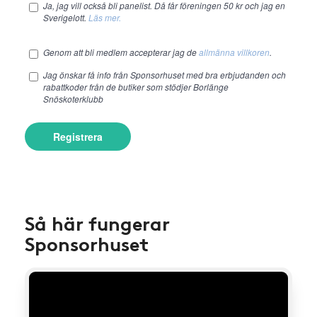
Ja, jag vill också bli panelist. Då får föreningen 50 kr och jag en
Sverigelott.
Läs mer.
Genom att bli medlem accepterar jag de
allmänna villkoren
.
Jag önskar få info från Sponsorhuset med bra erbjudanden och
rabattkoder från de butiker som stödjer Borlänge
Snöskoterklubb
Registrera
Så här fungerar
Sponsorhuset