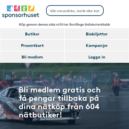
Köp genom denna sida stöttar Borlänge Snöskoterklubb
Butiker
Biobiljetter
Presentkort
Kampanjer
Bli medlem
Logga in
Bli medlem gratis och
få pengar tillbaka på
dina nätköp från 604
nätbutiker!