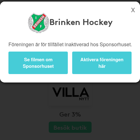
Brinken Hockey
Köp genom denna sida stöttar Brinken Hockey
Butiker
Biobiljetter
Föreningen är för tillfället inaktiverad hos Sponsorhuset.
Presentkort
Kampanjer
Se filmen om
Aktivera föreningen
Bli medlem
Logga in
Sponsorhuset
här
Ger 3%
Besök butik