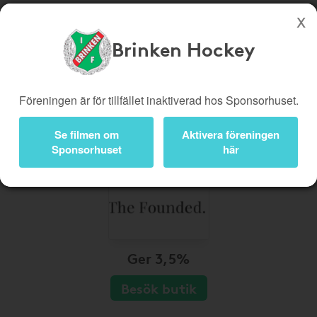
Brinken Hockey
Köp genom denna sida stöttar Brinken Hockey
Butiker
Biobiljetter
Föreningen är för tillfället inaktiverad hos Sponsorhuset.
Presentkort
Kampanjer
Se filmen om
Aktivera föreningen
Bli medlem
Logga in
Sponsorhuset
här
Ger 3,5%
Besök butik