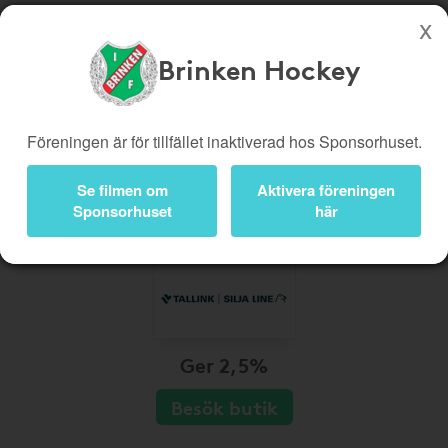
Brinken Hockey
Köp genom denna sida stöttar Brinken Hockey
Butiker
Biobiljetter
Föreningen är för tillfället inaktiverad hos Sponsorhuset.
Presentkort
Kampanjer
Se filmen om
Aktivera föreningen
Bli medlem
Logga in
Sponsorhuset
här
Ger 2,5%
Besök butik