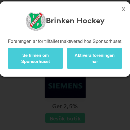
Brinken Hockey
Köp genom denna sida stöttar Brinken Hockey
Butiker
Biobiljetter
Föreningen är för tillfället inaktiverad hos Sponsorhuset.
Presentkort
Kampanjer
Se filmen om
Aktivera föreningen
Bli medlem
Logga in
Sponsorhuset
här
Ger 2,5%
Besök butik