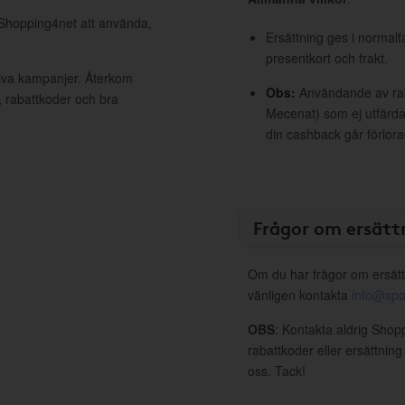
l Shopping4net att använda,
Ersättning ges i normalf
presentkort och frakt.
tiva kampanjer. Återkom
Obs:
Användande av raba
, rabattkoder och bra
Mecenat) som ej utfärdat
din cashback går förlora
Frågor om ersätt
Om du har frågor om ersätt
vänligen kontakta
info@spo
OBS
: Kontakta aldrig Shop
rabattkoder eller ersättnin
oss. Tack!