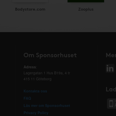
Bodystore.com
Zooplus
Om Sponsorhuset
Mer
Adress
:
Lagergatan 1 Hus B19a, 4 tr
415 11 Göteborg
Lad
Kontakta oss
FAQ
Läs mer om Sponsorhuset
Privacy Policy