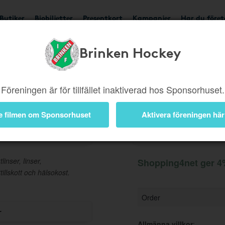
Butiker
Biobiljetter
Presentkort
Kampanjer
Har du före
Brinken Hockey
Ger 4%
Besök butik
Föreningen är för tillfället inaktiverad hos Sponsorhuset.
e filmen om Sponsorhuset
Aktivera föreningen här
Information
nser, linser,
Shopping4net ger 4%
illskott och hälsokost.
Order
r
Allmänna villkor
: