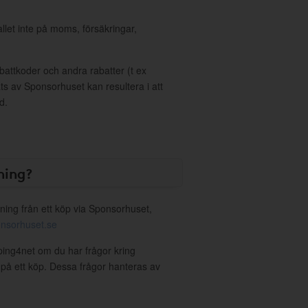
allet inte på moms, försäkringar,
ttkoder och andra rabatter (t ex
s av Sponsorhuset kan resultera i att
d.
ning?
ning från ett köp via Sponsorhuset,
nsorhuset.se
ping4net om du har frågor kring
g på ett köp. Dessa frågor hanteras av