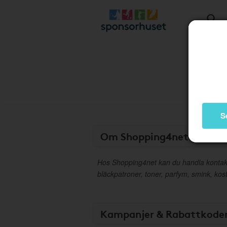
S
Om Shopping4net
Hos Shopping4net kan du handla kontaktli
bläckpatroner, toner, parfym, smink, kostt
Kampanjer & Rabattkode