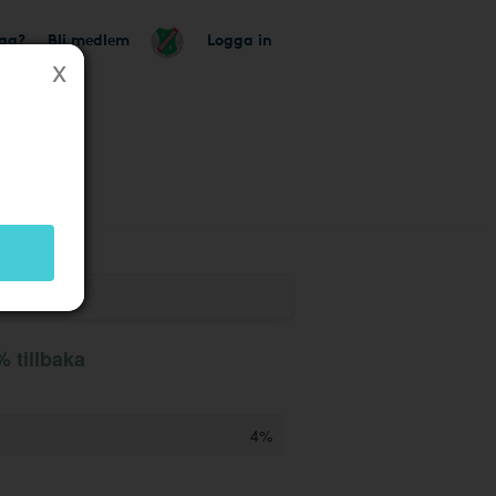
tag?
Bli medlem
Logga in
 tillbaka
4%