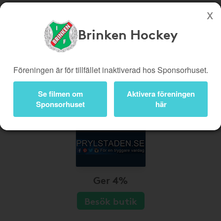
Brinken Hockey
Köp genom denna sida stöttar Brinken Hockey
Butiker
Biobiljetter
Föreningen är för tillfället inaktiverad hos Sponsorhuset.
Presentkort
Kampanjer
Se filmen om
Aktivera föreningen
Bli medlem
Logga in
Sponsorhuset
här
Ger 4%
Besök butik