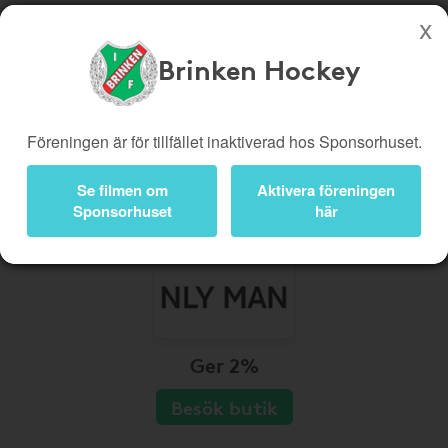
Brinken Hockey
Köp genom denna sida stöttar Brinken Hockey
Butiker
Biobiljetter
Föreningen är för tillfället inaktiverad hos Sponsorhuset.
Presentkort
Kampanjer
Se filmen om
Aktivera föreningen
Bli medlem
Logga in
Sponsorhuset
här
Ger 2%
Besök butik