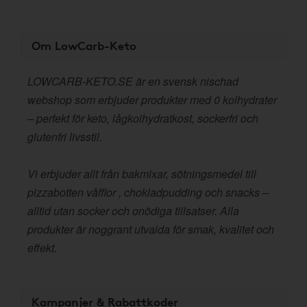
Om LowCarb-Keto
LOWCARB-KETO.SE är en svensk nischad
webshop som erbjuder produkter med 0 kolhydrater
– perfekt för keto, lågkolhydratkost, sockerfri och
glutenfri livsstil.
Vi erbjuder allt från bakmixar, sötningsmedel till
pizzabotten våfflor , chokladpudding och snacks –
alltid utan socker och onödiga tillsatser. Alla
produkter är noggrant utvalda för smak, kvalitet och
effekt.
Kampanjer & Rabattkoder