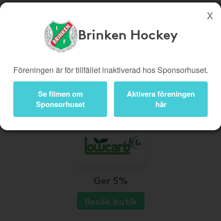
Brinken Hockey
Köp genom denna sida stöttar Brinken Hockey
Butiker
Biobiljetter
Föreningen är för tillfället inaktiverad hos Sponsorhuset.
Presentkort
Kampanjer
Se filmen om
Aktivera föreningen
Bli medlem
Logga in
Sponsorhuset
här
Ger 5%
Besök butik